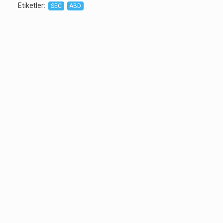
Etiketler
:
SEC
ABD