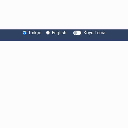
Türkçe
English
Koyu Tema
Bitexen Hakkında
Bilgi Toplumu Hizmetleri
Sistem Durumu
Güvenlik
Bug Bounty
Sponsorluklarımız
İş Birliklerimiz
Basında Biz