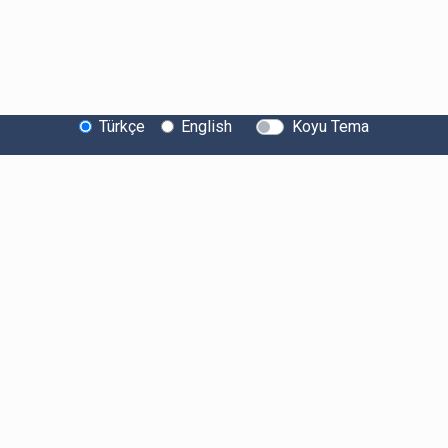
Türkçe
English
Koyu Tema
Bitexen Hakkında
Bilgi Toplumu Hizmetleri
Sistem Durumu
Güvenlik
Bug Bounty
Sponsorluklarımız
İş Birliklerimiz