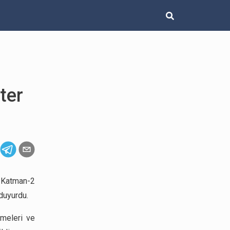
ter
 Katman-2
 duyurdu.
emeleri ve