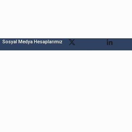
Sosyal Medya Hesaplarımız
Bitexen Kripto Varlık Alım Satım Platformu
A. Ş.
Merkez: Maslak Mah. Taşyoncası Sk. Maslak 1453
Sitesi 1F Blok No: G1 İç Kapi No: 111 Sarıyer / İstanbul
Şube: Reşitpaşa Mahallesi Katar Cad. Arı 6 Sit. Enerji
Teknokenti Apt.No:2/49/208 Sarıyer İstanbul
Destek: destek@bitexen.com
Çağrı Merkezi: 0(850) 255 08 92