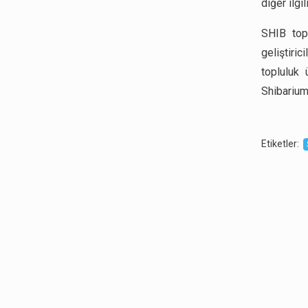
diğer ilgi
SHIB topl
geliştiri
topluluk 
Shibarium
Etiketler
: