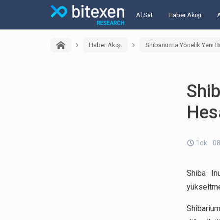
Al Sat
Haber Akışı
Haber Akışı
Shibarium'a Yönelik Yeni B
Shib
Hes
1dk
08
Shiba In
yükseltmes
Shibarium