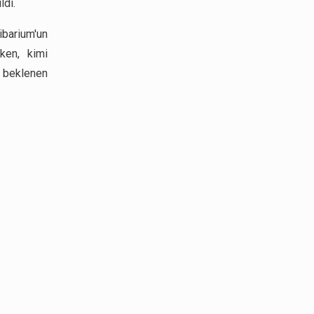
ldi.
ibarium'un
rken, kimi
r beklenen