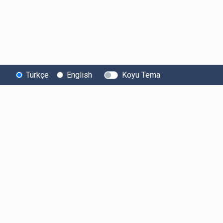
Türkçe
English
Koyu Tema
Bitexen
Kullanıcı
Yasal Metinl
Hakkında
Bilgilendirmeleri
Kullanıcı Sözle
Bilgi Toplumu
Ücretler
Aydınlatma Met
Hizmetleri
Limitler ve Kurallar
Açık Rıza Beyan
Sistem Durumu
Listelenen Kripto
Ticari Elektronik 
Güvenlik
Varlıklar
Onayı
Bug Bounty
Risk Beyanı
Sponsorluklarımız
Hesap Güvenliği