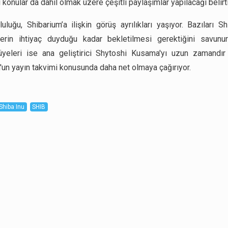
li konular da dahil olmak üzere çeşitli paylaşımlar yapılacağı belirti
uluğu, Shibarium’a ilişkin görüş ayrılıkları yaşıyor. Bazıları Sh
cilerin ihtiyaç duyduğu kadar bekletilmesi gerektiğini savunu
üyeleri ise ana geliştirici Shytoshi Kusama'yı uzun zamandı
'un yayın takvimi konusunda daha net olmaya çağırıyor.
Shiba Inu
SHIB