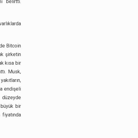
belirtti.
arlıklarda
de Bitcoin
k şirketin
ak kısa bir
ttı. Musk,
yakıtların,
a endişeli
ok düzeyde
 büyük bir
 fiyatında