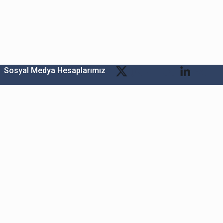
Sosyal Medya Hesaplarımız
Bitexen Kripto Varlık Alım Satım Platformu
A. Ş.
Merkez: Maslak Mah. Taşyoncası Sk. Maslak 1453
Sitesi 1F Blok No: G1 İç Kapi No: 111 Sarıyer / İstanbul
Şube: Reşitpaşa Mahallesi Katar Cad. Arı 6 Sit. Enerji
Teknokenti Apt.No:2/49/208 Sarıyer İstanbul
Destek: destek@bitexen.com
Çağrı Merkezi: 0(850) 255 08 92