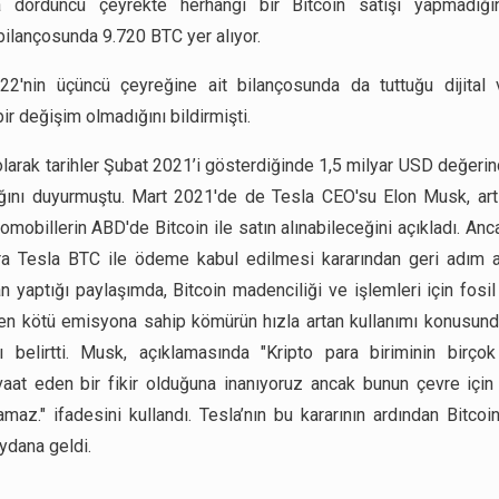
a dördüncü çeyrekte herhangi bir Bitcoin satışı yapmadığını 
 bilançosunda 9.720 BTC yer alıyor.
22'nin üçüncü çeyreğine ait bilançosunda da tuttuğu dijital v
ir değişim olmadığını bildirmişti.
 olarak tarihler Şubat 2021’i gösterdiğinde 1,5 milyar USD değerin
ığını duyurmuştu. Mart 2021'de de Tesla CEO'su Elon Musk, artı
tomobillerin ABD'de Bitcoin ile satın alınabileceğini açıkladı. Anc
a Tesla BTC ile ödeme kabul edilmesi kararından geri adım a
n yaptığı paylaşımda, Bitcoin madenciliği ve işlemleri için fosil 
 en kötü emisyona sahip kömürün hızla artan kullanımı konusund
nı belirtti. Musk, açıklamasında "Kripto para biriminin birç
aat eden bir fikir olduğuna inanıyoruz ancak bunun çevre için
amaz." ifadesini kullandı. Tesla’nın bu kararının ardından Bitcoin
dana geldi.