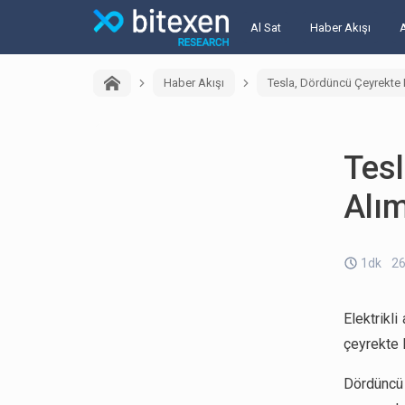
Al Sat
Haber Akışı
Haber Akışı
Tesla, Dördüncü Çeyrekte 
Tesl
Alı
1dk
26
Elektrikl
çeyrekte 
Dördüncü 