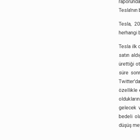
raporund
Tesla'nın
Tesla, 20
herhangi b
Tesla ilk
satın ald
ürettiği o
süre sonr
Twitter'da
özellikle
oldukları
gelecek v
bedeli ol
düşüş mey