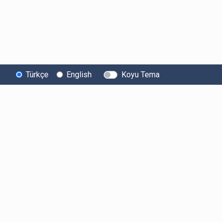
Türkçe
English
Koyu Tema
Bitexen
Kullanıcı
Yasal Metinl
Hakkında
Bilgilendirmeleri
Kullanıcı Sözle
Bilgi Toplumu
Ücretler
Aydınlatma Met
Hizmetleri
Limitler ve Kurallar
Açık Rıza Beyan
Sistem Durumu
Listelenen Kripto
Ticari Elektronik 
Güvenlik
Varlıklar
Onayı
Bug Bounty
Risk Beyanı
Sponsorluklarımız
Hesap Güvenliği