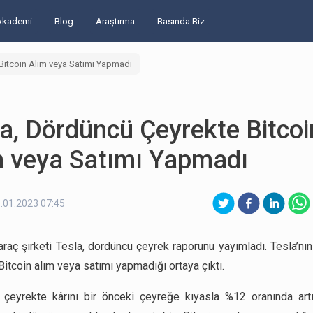
Akademi
Blog
Araştırma
Basında Biz
Bitcoin Alım veya Satımı Yapmadı
a, Dördüncü Çeyrekte Bitcoi
m veya Satımı Yapmadı
.01.2023 07:45
i araç şirketi Tesla, dördüncü çeyrek raporunu yayımladı. Tesla’nı
Bitcoin alım veya satımı yapmadığı ortaya çıktı.
çeyrekte kârını bir önceki çeyreğe kıyasla %12 oranında art