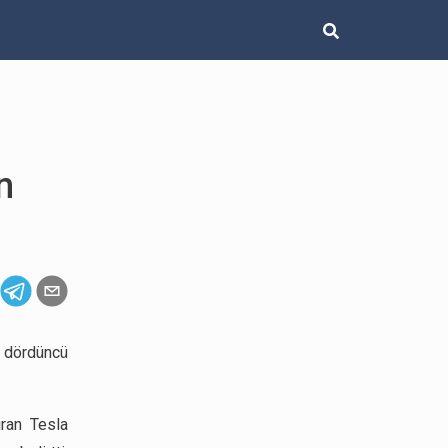
n
n dördüncü
ıran Tesla