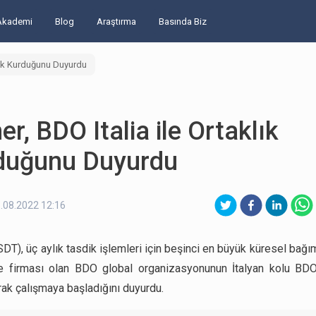
Akademi
Blog
Araştırma
Basında Biz
klık Kurduğunu Duyurdu
er, BDO Italia ile Ortaklık
duğunu Duyurdu
.08.2022 12:16
SDT), üç aylık tasdik işlemleri için beşinci en büyük küresel bağ
 firması olan BDO global organizasyonunun İtalyan kolu BDO I
rak çalışmaya başladığını duyurdu.