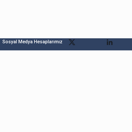
Sosyal Medya Hesaplarımız
Bitexen Kripto Varlık Alım Satım Platformu
A. Ş.
Merkez: Maslak Mah. Taşyoncası Sk. Maslak 1453
Sitesi 1F Blok No: G1 İç Kapi No: 111 Sarıyer / İstanbul
Şube: Reşitpaşa Mahallesi Katar Cad. Arı 6 Sit. Enerji
Teknokenti Apt.No:2/49/208 Sarıyer İstanbul
Destek: destek@bitexen.com
Çağrı Merkezi: 0(850) 255 08 92