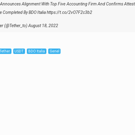
 Announces Alignment With Top Five Accounting Firm And Confirms Attesta
 Completed By BDO Italia
https://t.co/2vO7F2c3b2
er (@Tether_to)
August 18, 2022
Tether
USDT
BDO Italia
Genel