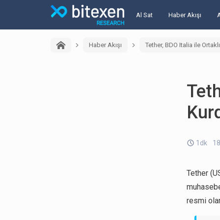
Al Sat
Haber Akışı
Haber Akışı
Tether, BDO Italia ile Orta
Teth
Kur
1dk
18
Tether (U
muhasebe
resmi ola