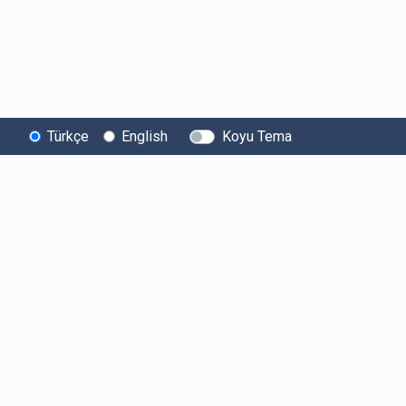
Türkçe
English
Koyu Tema
Bitexen
Kullanıcı
Yasal Metinl
Hakkında
Bilgilendirmeleri
Kullanıcı Sözle
Bilgi Toplumu
Ücretler
Aydınlatma Met
Hizmetleri
Limitler ve Kurallar
Açık Rıza Beyan
Sistem Durumu
Listelenen Kripto
Ticari Elektronik 
Güvenlik
Varlıklar
Onayı
Bug Bounty
Risk Beyanı
Sponsorluklarımız
Hesap Güvenliği