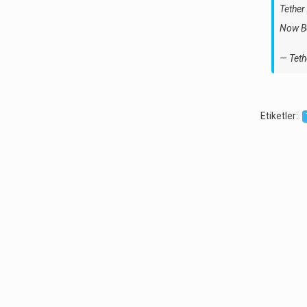
Tether
Now Be
— Teth
Etiketler
: