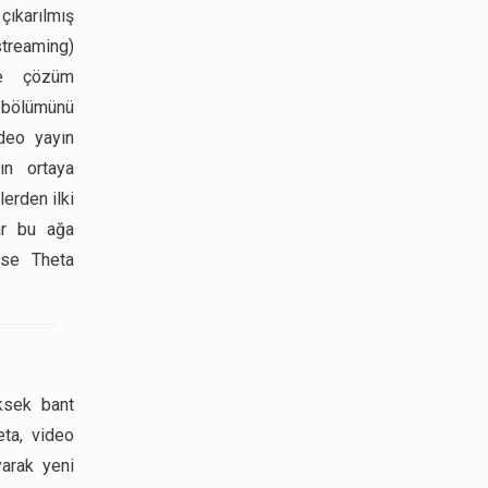
çıkarılmış
treaming)
ere çözüm
k bölümünü
ideo yayın
ın ortaya
erden ilki
lar bu ağa
ise Theta
ksek bant
eta, video
yarak yeni