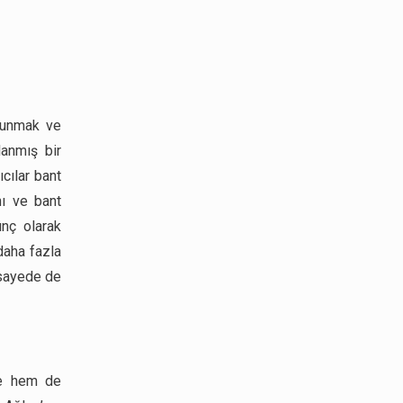
sunmak ve
lanmış bir
cılar bant
nı ve bant
ünç olarak
daha fazla
 sayede de
ine hem de