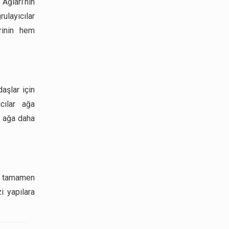
Ağları’nın
ulayıcılar
erinin hem
aşlar için
cılar ağa
e ağa daha
e tamamen
i yapılara