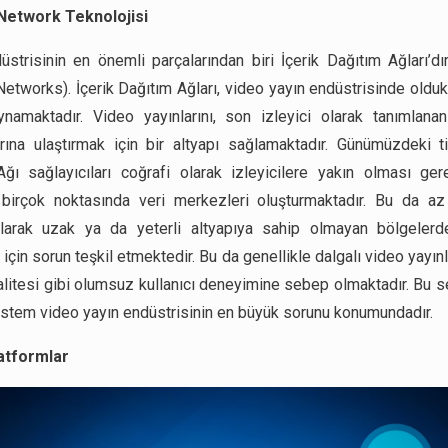
Network Teknolojisi
üstrisinin en önemli parçalarından biri İçerik Dağıtım Ağları’dı
Networks). İçerik Dağıtım Ağları, video yayın endüstrisinde oldu
ynamaktadır. Video yayınlarını, son izleyici olarak tanımlana
larına ulaştırmak için bir altyapı sağlamaktadır. Günümüzdeki ti
ğı sağlayıcıları coğrafi olarak izleyicilere yakın olması gerek
birçok noktasında veri merkezleri oluşturmaktadır. Bu da az
olarak uzak ya da yeterli altyapıya sahip olmayan bölgelerd
r için sorun teşkil etmektedir. Bu da genellikle dalgalı video yayın
alitesi gibi olumsuz kullanıcı deneyimine sebep olmaktadır. Bu 
stem video yayın endüstrisinin en büyük sorunu konumundadır.
latformlar