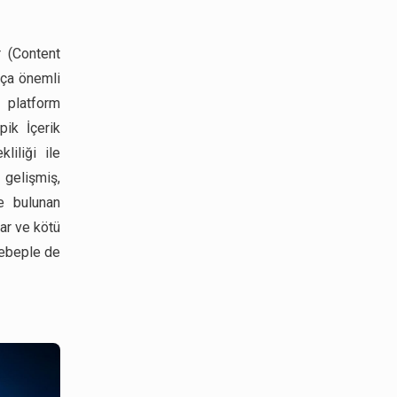
r (Content
kça önemli
n platform
pik İçerik
liliği ile
 gelişmiş,
e bulunan
lar ve kötü
sebeple de