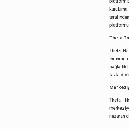
platforml
kurulumu 
tarafında
platformu
Theta T
Theta Net
tamamen 
sağladıkl
fazla doğr
Merkeziy
Theta Ne
merkeziye
nazaran d