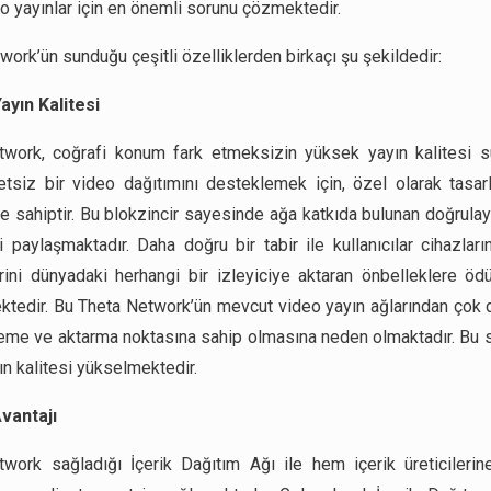
eo yayınlar için en önemli sorunu çözmektedir.
work’ün sunduğu çeşitli özelliklerden birkaçı şu şekildedir:
ayın Kalitesi
twork, coğrafi konum fark etmeksizin yüksek yayın kalitesi 
tsiz bir video dağıtımını desteklemek için, özel olarak tasar
re sahiptir. Bu blokzincir sayesinde ağa katkıda bulunan doğrulayı
ni paylaşmaktadır. Daha doğru bir tabir ile kullanıcılar cihazları
erini dünyadaki herhangi bir izleyiciye aktaran önbelleklere öd
ktedir. Bu Theta Network’ün mevcut video yayın ağlarından çok 
eme ve aktarma noktasına sahip olmasına neden olmaktadır. Bu
ın kalitesi yükselmektedir.
vantajı
work sağladığı İçerik Dağıtım Ağı ile hem içerik üreticiler