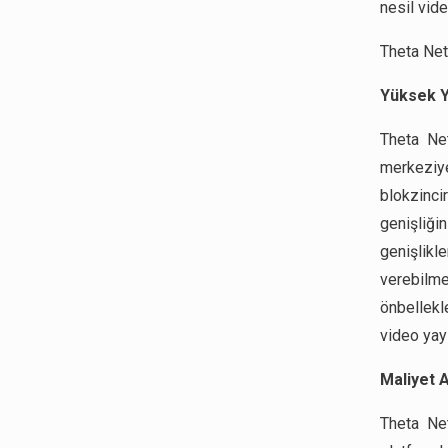
nesil vid
Theta Net
Yüksek Y
Theta Ne
merkeziye
blokzinci
genişliği
genişlikl
verebilme
önbellekl
video yay
Maliyet A
Theta Net