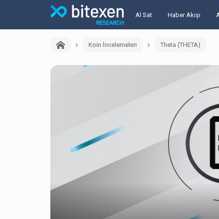
Al Sat
Haber Akışı
Koin İncelemeleri
Theta (THETA)