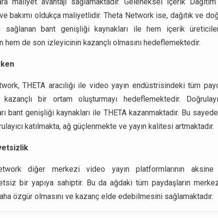
ara maliyet avantajı sağlamaktadır. Geleneksel İçerik Dağıtım 
ve bakımı oldukça maliyetlidir. Theta Network ise, dağıtık ve doğr
n sağlanan bant genişliği kaynakları ile hem içerik üreticil
n hem de son izleyicinin kazançlı olmasını hedeflemektedir.
oken
work, THETA aracılığı ile video yayın endüstrisindeki tüm payd
kazançlı bir ortam oluşturmayı hedeflemektedir. Doğrulayı
arı bant genişliği kaynakları ile THETA kazanmaktadır. Bu sayed
ulayıcı katılmakta, ağ güçlenmekte ve yayın kalitesi artmaktadır.
etsizlik
twork diğer merkezi video yayın platformlarının aksin
tsiz bir yapıya sahiptir. Bu da ağdaki tüm paydaşların merkez
aha özgür olmasını ve kazanç elde edebilmesini sağlamaktadır.