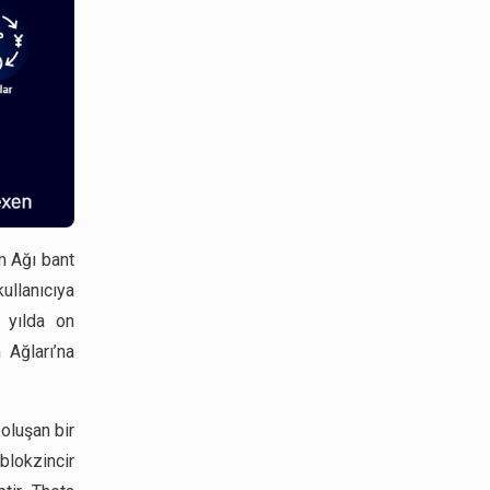
ım Ağı bant
ullanıcıya
i yılda on
 Ağları’na
 oluşan bir
blokzincir