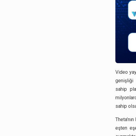
Video yayı
genişliği
sahip pla
milyonlar
sahip olsa
Theta’nın 
eşten eşe