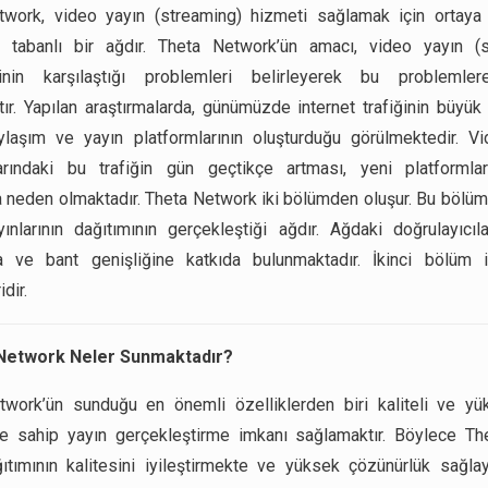
work, video yayın (streaming) hizmeti sağlamak için ortaya 
ir tabanlı bir ağdır. Theta Network’ün amacı, video yayın (s
sinin karşılaştığı problemleri belirleyerek bu probleml
ır. Yapılan araştırmalarda, günümüzde internet trafiğinin büyü
laşım ve yayın platformlarının oluşturduğu görülmektedir. V
larındaki bu trafiğin gün geçtikçe artması, yeni platformlar
 neden olmaktadır. Theta Network iki bölümden oluşur. Bu bölüml
ınlarının dağıtımının gerçekleştiği ağdır. Ağdaki doğrulayıcı
ta ve bant genişliğine katkıda bulunmaktadır. İkinci bölüm 
idir.
Network Neler Sunmaktadır?
twork’ün sunduğu en önemli özelliklerden biri kaliteli ve yü
ne sahip yayın gerçekleştirme imkanı sağlamaktır. Böylece Th
ıtımının kalitesini iyileştirmekte ve yüksek çözünürlük sağla