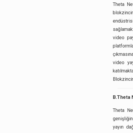
Theta Net
blokzinc
endüstri
sağlamakt
video pay
platform
çıkmasına
video yay
katılmak
Blokzincir
B.Theta 
Theta Ne
genişliği
yayın dağ