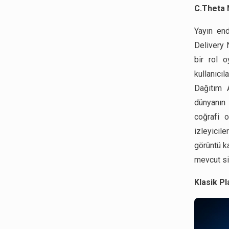
C.Theta 
Yayın end
Delivery 
bir rol o
kullanıcı
Dağıtım A
dünyanın 
coğrafi 
izleyicile
görüntü k
mevcut si
Klasik P