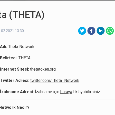
ta (THETA)
.02.2021 13:30
Adı:
Theta Network
Belirteci:
THETA
İnternet Sitesi:
thetatoken.org
 Twitter Adresi:
twitter.com/Theta_Network
 İzahname Adresi:
İzahname için
buraya
tıklayabilirsiniz.
Network Nedir?