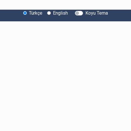
Türkçe
English
Koyu Tema
Bitexen Hakkında
Bilgi Toplumu Hizmetleri
Sistem Durumu
Güvenlik
Bug Bounty
Sponsorluklarımız
İş Birliklerimiz
Basında Biz
Kullanıcı Bilgilendirmeleri