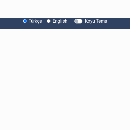
Türkçe
English
Koyu Tema
Bitexen Hakkında
Bilgi Toplumu Hizmetleri
Sistem Durumu
Güvenlik
Bug Bounty
Sponsorluklarımız
İş Birliklerimiz
Basında Biz