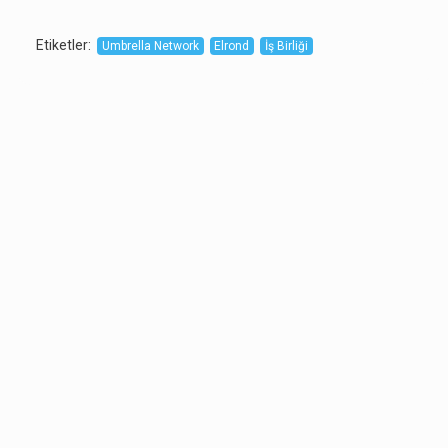
Etiketler
:
Umbrella Network
Elrond
İş Birliği