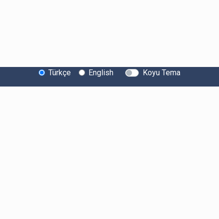
Türkçe
English
Koyu Tema
Bitexen Hakkında
Bilgi Toplumu Hizmetleri
Sistem Durumu
Güvenlik
Bug Bounty
Sponsorluklarımız