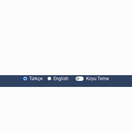
Türkçe
English
Koyu Tema
Bitexen Hakkında
Bilgi Toplumu Hizmetleri