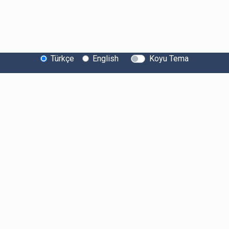
Türkçe
English
Koyu Tema
Bitexen Hakkında
Bilgi Toplumu Hizmetleri
Sistem Durumu
Güvenlik
Bug Bounty
Sponsorluklarımız
İş Birliklerimiz
Basında Biz