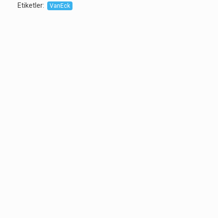
Etiketler
:
VanEck