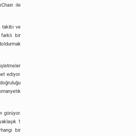
eChain ile
 takibi ve
arklı bir
ı doldurmak
işletmeler
et ediyor.
doğruluğu
romanyetik
m görüyor.
aklaşık 1
hangi bir