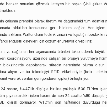
de benzer sorunları çözmek isteyen bir başka Çinli şirket V
tmektedir.
in çalışma prensibi olarak üretim ve dağıtımdaki tüm adımların
amada oldukları konusunda geri bildirim sağlar. Her işlem f
inde saklanır. Waltonchain tedarik zinciri ve lojistiğin boşluklar
arklı endüstri dikeyleri için çözümler üretiyor diyebiliriz.
im ve dağıtımın her aşamasında ürünleri takip ederek büyük 
veri koordinasyonu üzerinde çalışan bir projeyi yürütmeye hizm
er blokzincirde depolanarak sürecin neresinde olursa olsun 
ltına alıyor ve bu teknolojiyi RFID etiketleriyle (belirli elekt
anıt vererek verileri geri gönderen çipler) birleştiriyor.
4 saatte, %4.47’lik düşüşle birlikte yaklaşık 5.30 TL’den işle
tüm piyasalardaki işlem hacmi de son 24 saatte %80 düşüşle y
SD olarak görünüyor. WTC’nin son haftalarda duyurduğu her