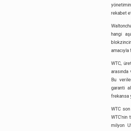
yönetimin
rekabet e
Waltoncha
hangi aş
blokzincir
amacıyla f
WTC, üret
arasında 
Bu veril
garanti a
frekansa y
WTC son 2
WTC’nin 
milyon U