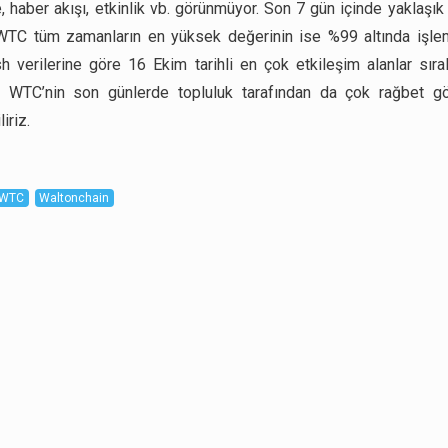
e, haber akışı, etkinlik vb. görünmüyor. Son 7 gün içinde yaklaşı
WTC tüm zamanların en yüksek değerinin ise %99 altında işlem
h verilerine göre 16 Ekim tarihli en çok etkileşim alanlar sır
n WTC’nin son günlerde topluluk tarafından da çok rağbet gö
iriz.
WTC
Waltonchain