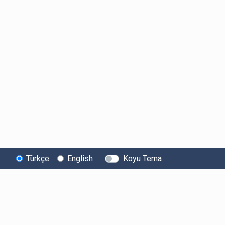
Türkçe
English
Koyu Tema
Bitexen
Kullanıcı
Yasal Metinl
Hakkında
Bilgilendirmeleri
Kullanıcı Sözle
Bilgi Toplumu
Ücretler