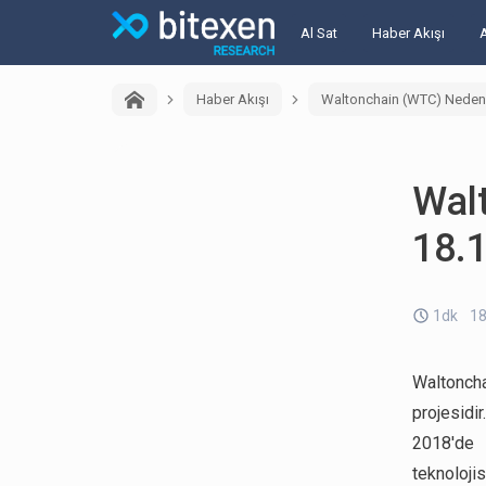
Al Sat
Haber Akışı
Haber Akışı
Waltonchain (WTC) Neden 
Wal
18.
1dk
18
Waltoncha
projesidi
2018'de 
teknoloji