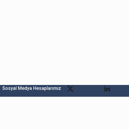
Sosyal Medya Hesaplarımız
Bitexen Kripto Varlık Alım Satım Platformu
A. Ş.