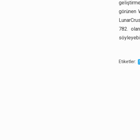
geliştirm
görünen 
LunarCrus
782. ola
söyleyebil
Etiketler
: