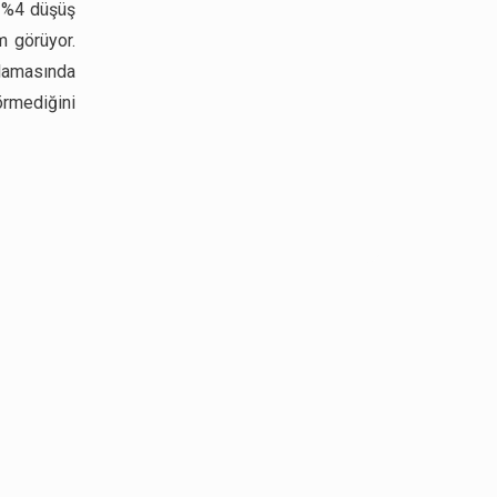
k %4 düşüş
 görüyor.
alamasında
rmediğini