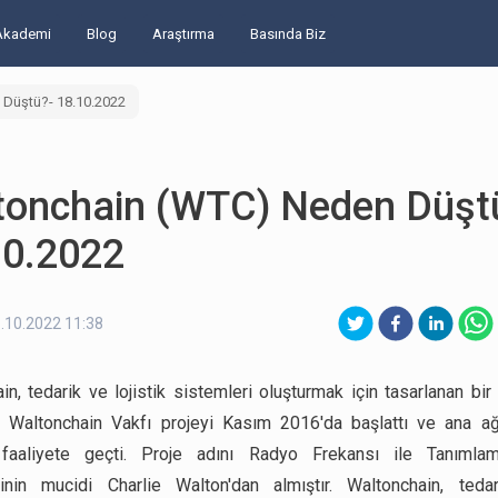
Akademi
Blog
Araştırma
Basında Biz
Düştü?- 18.10.2022
tonchain (WTC) Neden Düşt
10.2022
.10.2022 11:38
in, tedarik ve lojistik sistemleri oluşturmak için tasarlanan bir 
r. Waltonchain Vakfı projeyi Kasım 2016'da başlattı ve ana 
faaliyete geçti. Proje adını Radyo Frekansı ile Tanımla
sinin mucidi Charlie Walton'dan almıştır. Waltonchain, tedar