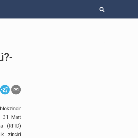
ü?-
blokzincir
ağ 31 Mart
ma (RFID)
ik zinciri