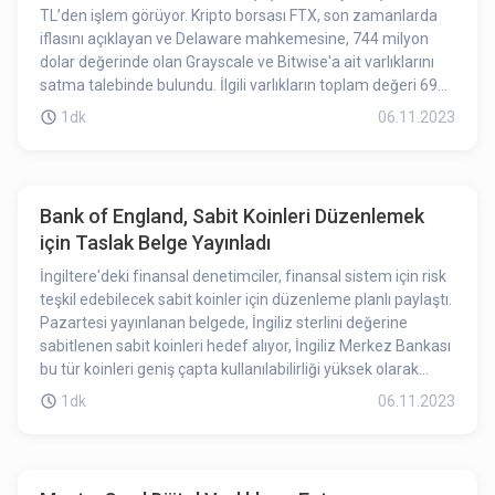
TL’den işlem görüyor. Kripto borsası FTX, son zamanlarda
iflasını açıklayan ve Delaware mahkemesine, 744 milyon
dolar değerinde olan Grayscale ve Bitwise'a ait varlıklarını
satma talebinde bulundu. İlgili varlıkların toplam değeri 691
milyon dolar, buna ek olarak 53 milyon dolarlık mal varlığı
1dk
06.11.2023
Bitwise tarafından yönetilmektedir. Son olarak FTX tarafı 30
milyon dolar değerinde 750,000 Solana (SOL) tokeni aracı
kurumlar arasına aktardı. Bu aktarma süreci piyasa
tarafından satışa hazırlık hareketi olarak algılandı. SOL’da
Bank of England, Sabit Koinleri Düzenlemek
yaşanan düşünü FTX’in mahkeme sürecinde yaşanan bu
için Taslak Belge Yayınladı
gelişmeye bağlayabiliriz.
İngiltere'deki finansal denetimciler, finansal sistem için risk
teşkil edebilecek sabit koinler için düzenleme planlı paylaştı.
Pazartesi yayınlanan belgede, İngiliz sterlini değerine
sabitlenen sabit koinleri hedef alıyor, İngiliz Merkez Bankası
bu tür koinleri geniş çapta kullanılabilirliği yüksek olarak
nitelendiriyor. Bank of England (BOE), bu belgenin bir
1dk
06.11.2023
"Tartışma belgesi” olduğunu ve düzenlemeye giden yolda
farklı görüşlere açık olduklarını dile getirdi.