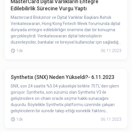
MasterCard Dijital Varlıkların Entegre
Edilebilirlik Sürecine Vurgu Yaptı
Mastercard Blokzincir ve Dijital Varlıklar Başkanı Ashok
Venkateswaran, Hong Kong Fintech Week forumunda dijital
dünyada entegre edilebilirliğin önemine dair bir konuşma
gerçekleştirdi. Venkateswaran dijital teknolojilerin
düzenleyiciler, bankalar ve bireysel kullanıcılar için sağladığı
faydaları vurgulayarak, düzenleyicilerin token için kurallar
1dk
06.11.2023
oluşturmak ve bankaların belirli süreçleri otomatikleştirerek
manuel işlemi azaltarak müşteri korumasını sağlamak için
entegre edilebilirliğin önemine vurgu yaptı.
Synthetix (SNX) Neden Yükseldi?- 6.11.2023
SNX, son 24 saatte %5.04 yükselişle birlikte 75TL’den işlem
görüyor. Synthetix, son sürümü olan Synthetix V3 ile
geliştiricilere on-chain oracle seçme hakkı sunacağını
duyurdu. Böylelikle Synthetix platformu üzerinde çalışan
geliştiricilerin bir süredir talep ettiği esneklik faktörü
Synthetix ağına dahil edilmiş oldu. On-chain oracle seçme
1dk
06.11.2023
hakkı geliştiricilerin daha geniş veri kaynaklarına erişmelerini
ve projelerinin genel işlevselliğini artırmalarını