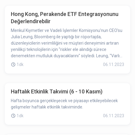
sağlamaktadır. Bu gelişmenin SNX’in yükselişine etki ettiği
söylenebilir.
Hong Kong, Perakende ETF Entegrasyonunu
Değerlendirebilir
Menkul Kıymetler ve Vadeli İşlemler Komisyonu'nun CEO'su
Julia Leung, Bloomberg ile yaptığı bir röportajda,
düzenleyicilerin verimliliğini ve müşteri deneyimini artıran
yenilikçi teknolojilerin için "riskler ele alındığı sürece
denemekten mutluluk duyacaklarını" söyledi. Leung, "Varlık
ne olursa olsun, yaklaşımımız geçerlidir," dedi.
1dk
06.11.2023
Haftalık Etkinlik Takvimi (6 - 10 Kasım)
Hafta boyunca gerçekleşecek ve piyasayı etkileyebilecek
gelişmeler haftalık etkinlik takviminde.
1dk
06.11.2023