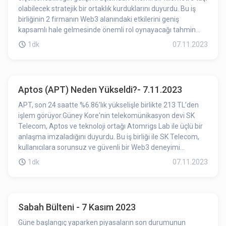
olabilecek stratejik bir ortaklık kurduklarını duyurdu. Bu iş
birliğinin 2 firmanın Web3 alanındaki etkilerini geniş
kapsamlı hale gelmesinde önemli rol oynayacağı tahmin
ediliyor.
1dk
07.11.2023
Aptos (APT) Neden Yükseldi?- 7.11.2023
APT, son 24 saatte %6.86’lık yükselişle birlikte 213 TL’den
işlem görüyor.Güney Kore'nin telekomünikasyon devi SK
Telecom, Aptos ve teknoloji ortağı Atomrigs Lab ile üçlü bir
anlaşma imzaladığını duyurdu. Bu iş birliği ile SK Telecom,
kullanıcılara sorunsuz ve güvenli bir Web3 deneyimi
sunmayı hedefliyor. Merkeziyetsiz uygulamalar ve
1dk
07.11.2023
hizmetlerin talebinin artmaya devam ettiği bir dönemde, bu
işbirliğinin endüstrinin ilerlemesine önemli katkı sağlaması
bekleniyor. Bu iş birliği haberi APT’nin yükselişinde etkili
olmuş olabilir.
Sabah Bülteni - 7 Kasım 2023
Güne başlangıç yaparken piyasaların son durumunun