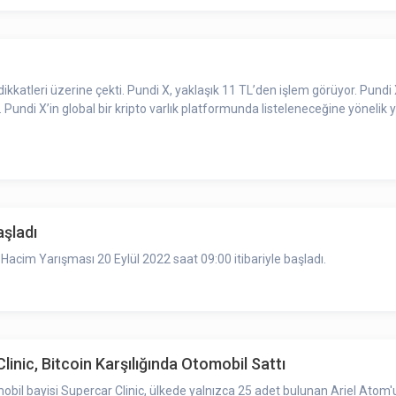
kkatleri üzerine çekti. Pundi X, yaklaşık 11 TL’den işlem görüyor. Pundi
Pundi X’in global bir kripto varlık platformunda listeleneceğine yönelik 
şladı
cim Yarışması 20 Eylül 2022 saat 09:00 itibariyle başladı.
linic, Bitcoin Karşılığında Otomobil Sattı
obil bayisi Supercar Clinic, ülkede yalnızca 25 adet bulunan Ariel Atom'u 