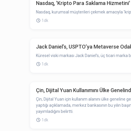
Nasdaq, 'Kripto Para Saklama Hizmetini'
Nasdaq, kurumsal müşterileri çekmek amacıyla 'kript
1dk
Jack Daniel’s, USPTO’ya Metaverse Odak
Küresel viski markası Jack Daniel’s, üç ticari mark
1dk
Çin, Dijital Yuan Kullanımını Ülke Genelin
Çin, Dijital Yuan için kullanım alanını ülke genelin
yaptığı açıklamada, merkez bankasının bu yılın başınd
yayımladığını belirtti.
1dk