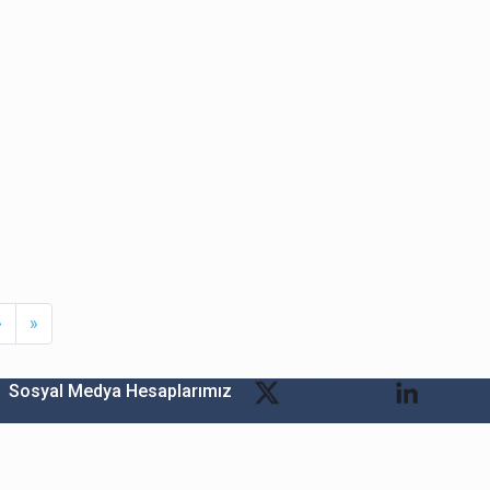
Next
Last
›
»
Sosyal Medya Hesaplarımız