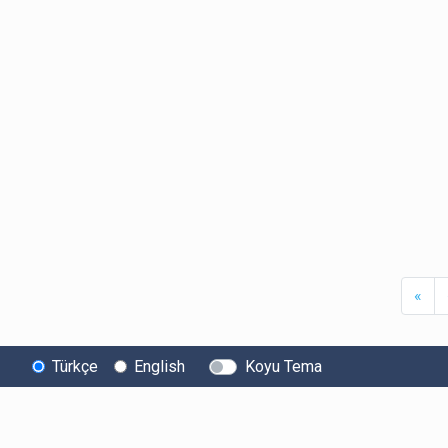
Firs
«
Türkçe
English
Koyu Tema
Bitexen
Kullanıcı
Yasal Metinl