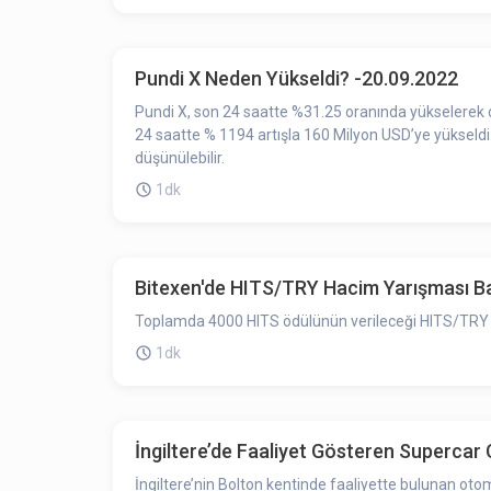
Pundi X Neden Yükseldi? -20.09.2022
Pundi X, son 24 saatte %31.25 oranında yükselerek di
24 saatte % 1194 artışla 160 Milyon USD’ye yükseldi. 
düşünülebilir.
1dk
Bitexen'de HITS/TRY Hacim Yarışması Ba
Toplamda 4000 HITS ödülünün verileceği HITS/TRY Ha
1dk
İngiltere’de Faaliyet Gösteren Supercar C
İngiltere’nin Bolton kentinde faaliyette bulunan otom