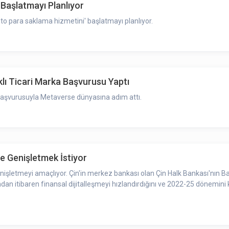
 Başlatmayı Planlıyor
o para saklama hizmetini' başlatmayı planlıyor.
lı Ticari Marka Başvurusu Yaptı
a başvurusuyla Metaverse dünyasına adım attı.
de Genişletmek İstiyor
e genişletmeyi amaçlıyor. Çin'in merkez bankası olan Çin Halk Bankası'nın
an itibaren finansal dijitalleşmeyi hızlandırdığını ve 2022-25 dönemini k