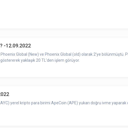
? -12.09.2022
arak 2’ye bölünmüştü. PHB’de zaman zaman spekülatif dalgalanmalar
 göstererek yaklaşık 20 TL’den işlem görüyor.
2022
YC) yerel kripto para birimi ApeCoin (APE) yukarı doğru ivme yaparak di