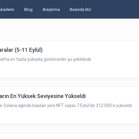
Akademi
Blog
Araştırma
Basında Biz
alar (5-11 Eylül)
afta en fazla yükseliş gösterenler şu şekildedir:
rın En Yüksek Seviyesine Yükseldi
Solana ağında basılan yeni NFT sayısı 7 Eylül'de 312.000'e yükseldi.