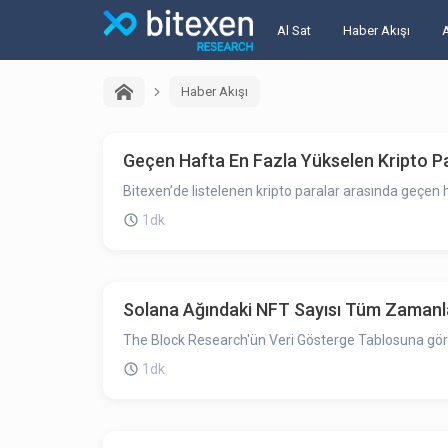
Al Sat
Haber Akışı
Haber Akışı
Geçen Hafta En Fazla Yükselen Kripto Par
Bitexen’de listelenen kripto paralar arasında geçen h
1dk
Solana Ağındaki NFT Sayısı Tüm Zamanla
The Block Research'ün Veri Gösterge Tablosuna göre 
1dk