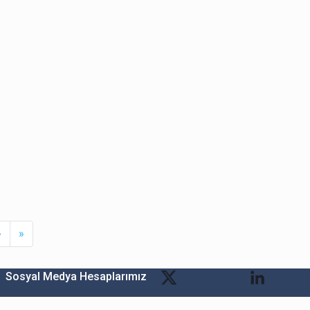
Next
Last
›
»
Sosyal Medya Hesaplarımız