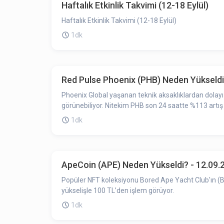
Haftalık Etkinlik Takvimi (12-18 Eylül)
Haftalık Etkinlik Takvimi (12-18 Eylül)
1dk
Red Pulse Phoenix (PHB) Neden Yükseldi
Phoenix Global yaşanan teknik aksaklıklardan dolayı Phoenix Global (New) ve Phoenix Global (old) ol
görünebiliyor. Nitekim PHB son 24 saatte %113 artış
1dk
ApeCoin (APE) Neden Yükseldi? - 12.09.
Popüler NFT koleksiyonu Bored Ape Yacht Club'ın (BA
yükselişle 100 TL’den işlem görüyor.
1dk