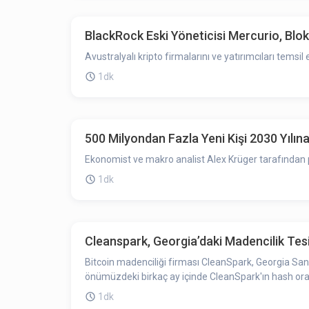
BlackRock Eski Yöneticisi Mercurio, Blo
Avustralyalı kripto firmalarını ve yatırımcıları temsi
1dk
500 Milyondan Fazla Yeni Kişi 2030 Yılına
Ekonomist ve makro analist Alex Krüger tarafından p
1dk
Cleanspark, Georgia’daki Madencilik Tesi
Bitcoin madenciliği firması CleanSpark, Georgia Sandersville buluna
önümüzdeki birkaç ay içinde CleanSpark'ın hash oran
1dk