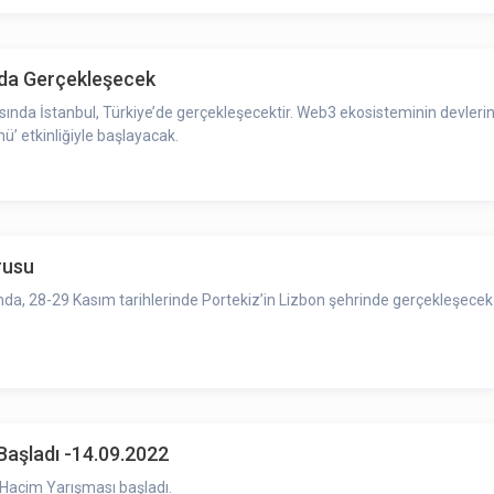
m’da Gerçekleşecek
asında İstanbul, Türkiye’de gerçekleşecektir. Web3 ekosisteminin devlerin
ü’ etkinliğiyle başlayacak.
rusu
a, 28-29 Kasım tarihlerinde Portekiz’in Lizbon şehrinde gerçekleşecek P
aşladı -14.09.2022
Hacim Yarışması başladı.