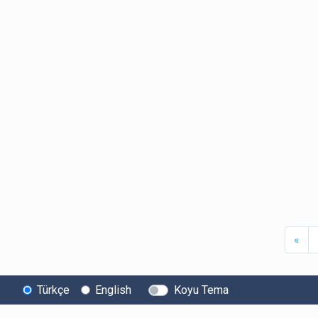
Firs
«
Türkçe
English
Koyu Tema