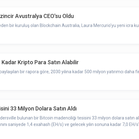
kzincir Avustralya CEO'su Oldu
l eden bir kuruluş olan Blockchain Australia, Laura Mercurio'yu yeni icra ku
 Kadar Kripto Para Satın Alabilir
aylaşılan bir rapora göre, 2030 yılına kadar 500 milyon yatırımcı daha f
sini 33 Milyon Dolara Satın Aldı
n bir Bitcoin madenciliği tesisini 33 milyon dolara satın almak için anlaşma yaptığını duyurdu
ını saniyede 1,4 exahash (EH/s) ve gelecek yılın sonuna kadar 7,0 EH/s