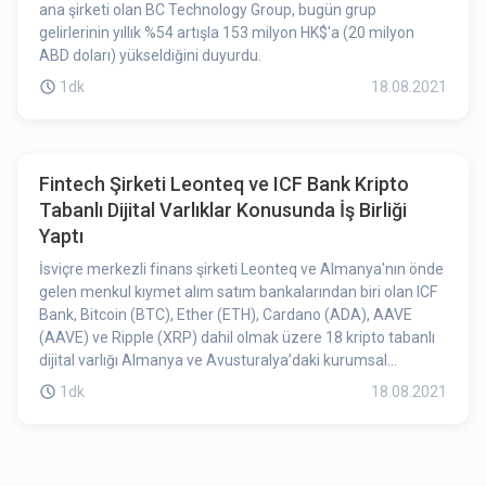
ana şirketi olan BC Technology Group, bugün grup
gelirlerinin yıllık %54 artışla 153 milyon HK$'a (20 milyon
ABD doları) yükseldiğini duyurdu.
1dk
18.08.2021
Fintech Şirketi Leonteq ve ICF Bank Kripto
Tabanlı Dijital Varlıklar Konusunda İş Birliği
Yaptı
İsviçre merkezli finans şirketi Leonteq ve Almanya'nın önde
gelen menkul kıymet alım satım bankalarından biri olan ICF
Bank, Bitcoin (BTC), Ether (ETH), Cardano (ADA), AAVE
(AAVE) ve Ripple (XRP) dahil olmak üzere 18 kripto tabanlı
dijital varlığı Almanya ve Avusturalya’daki kurumsal
yatırımcılara tanıtmak, finansal teklifleri geleneksel
1dk
18.08.2021
yapılandırılmış varlıkların ötesine taşımak için iş birliği
yaptığını duyurdu.