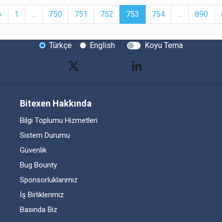
t
Previous
More
(current)
More
‹
1
…
750
751
752
753
754
…
890
Türkçe
English
Koyu Tema
Bitexen Hakkında
Bilgi Toplumu Hizmetleri
Sistem Durumu
Güvenlik
Bug Bounty
Sponsorluklarımız
İş Birliklerimiz
Basında Biz