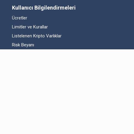
Kullanıcı Bilgilendirmeleri
Ücretler
Limitler ve Kurallar
Listelenen Kripto Varlıklar
Risk Beyanı
Hesap Güvenliği
Likidite Sağlayıcı Bilgilendirmesi
Acil Durum Tedbirleri ve İletişim
MKK Hakkında Bilgilendirme
Fikri Mülkiyet Hakları
Yasal Metinler
Bitexen UP Hakkında
Kullanıcı Sözleşmesi
Aydınlatma Metni
Açık Rıza Beyanı