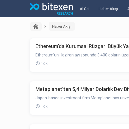
Al Sat
Haber Akışı
Haber Akışı
Ethereum’da Kurumsal Rüzgar: Büyük Yatı
Ethereum’un Haziran ayı sonunda 3.400 doların üzerin
1dk
Metaplanet’ten 5,4 Milyar Dolarlık Dev B
Japan-based investment firm Metaplanet has unveiled 
1dk