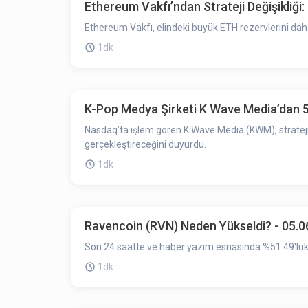
Ethereum Vakfı’ndan Strateji Değişikliği
Ethereum Vakfı, elindeki büyük ETH rezervlerini dah
1dk
K-Pop Medya Şirketi K Wave Media’dan 50
Nasdaq’ta işlem gören K Wave Media (KWM), stratejik
gerçekleştireceğini duyurdu.
1dk
Ravencoin (RVN) Neden Yükseldi? - 05.0
Son 24 saatte ve haber yazım esnasında %51.49'luk y
1dk