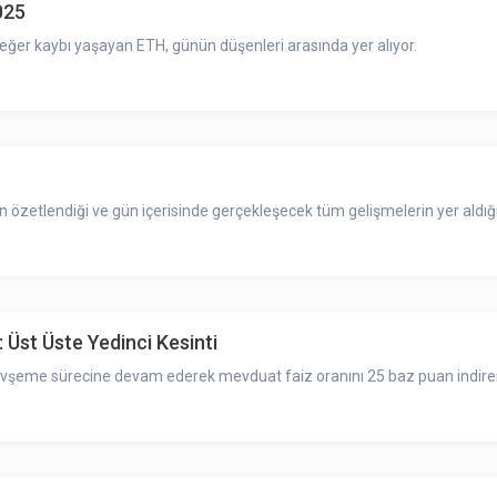
025
eğer kaybı yaşayan ETH, günün düşenleri arasında yer alıyor.
zetlendiği ve gün içerisinde gerçekleşecek tüm gelişmelerin yer aldığı
 Üst Üste Yedinci Kesinti
evşeme sürecine devam ederek mevduat faiz oranını 25 baz puan indirer