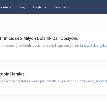
Akademi
Blog
Araştırma
Basında Biz
rımcıdan 2 Milyon Dolarlık Call Opsiyonu!
e çıkacağı beklentisi, yüksek hacimli opsiyon yatırımlarıyla dikkat çekiy
itcoin Hamlesi
a bold capital increase plan worth $5.4 billion to significantly boost it