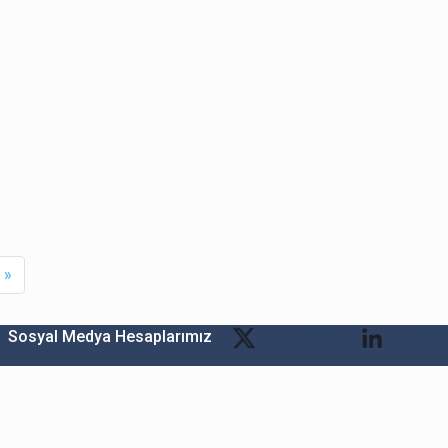
xt
Last
»
Sosyal Medya Hesaplarımız