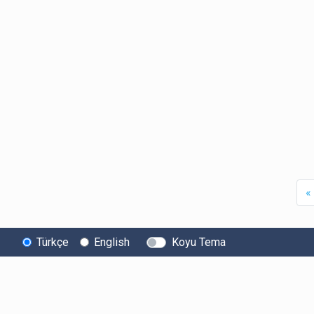
«
Türkçe
English
Koyu Tema
Bitexen
Kullanıcı
Yasal Metinl
Hakkında
Bilgilendirmeleri