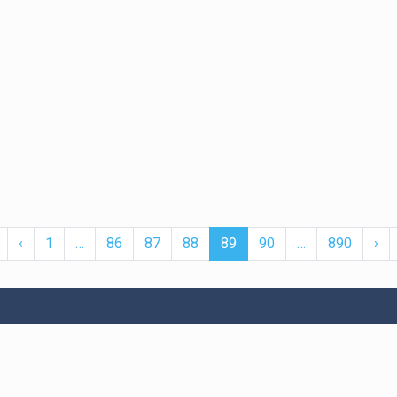
First
Previous
More
(current)
More
Ne
‹
1
…
86
87
88
89
90
…
890
›
er
Bitexen UP
Servislerimiz
İletişim
Hakkında