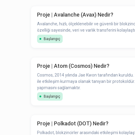
Proje | Avalanche (Avax) Nedir?
Avalanche, hızlı, ölçeklenebilir ve güvenli bir blokz
özelliği sayesinde, veri ve varlık transferini kolaylaştır
Başlangıç
Proje | Atom (Cosmos) Nedir?
Cosmos, 2014 yılında Jae Kwon tarafından kuruldu. 2019 yılında ise Cosmos kendi ağına geçiş yapmıştır. Cosmos,
ile etkileşim kurmaya olanak tanıyan bir protokoldür. C
yapmasını sağlamaktır.
Başlangıç
Proje | Polkadot (DOT) Nedir?
Polkadot, blokzincirler arasındaki etkileşimi kolayla