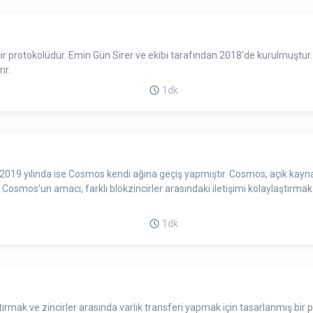
incir protokolüdür. Emin Gün Sirer ve ekibi tarafından 2018'de kurulmuştur
ır.
1dk
 açık kaynaklı bir blokzincir platformudur ve diğer blokzincirler
osmos'un amacı, farklı blokzincirler arasındaki iletişimi kolaylaştırmak ve 
1dk
ştırmak ve zincirler arasında varlık transferi yapmak için tasarlanmış bir