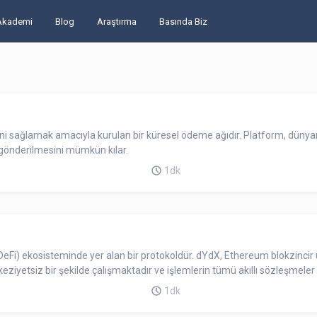
Akademi
Blog
Araştırma
Basında Biz
ini sağlamak amacıyla kurulan bir küresel ödeme ağıdır. Platform, dünyan
 gönderilmesini mümkün kılar.
1dk
eFi) ekosisteminde yer alan bir protokoldür. dYdX, Ethereum blokzincir 
keziyetsiz bir şekilde çalışmaktadır ve işlemlerin tümü akıllı sözleşmeler v
1dk