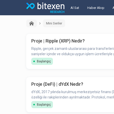
Al Sat
Haber Akışı
Mini Seriler
Proje | Ripple (XRP) Nedir?
Ripple, gerçek zamanlı uluslararası para transferler
saniyeler içinde ve oldukça uygun işlem ücretleriyle
Başlangıç
Proje (DeFi) | dYdX Nedir?
dYdX, 2017 yılında kurulmuş merkeziyetsiz finans (D
özelliği ile rakiplerinden ayrılmaktadır. Protokol, mer
Başlangıç