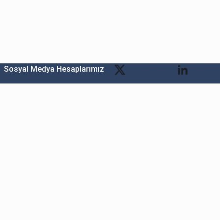
Sosyal Medya Hesaplarımız
Bitexen Kripto Varlık Alım Satım Platformu
A. Ş.
Merkez: Maslak Mah. Taşyoncası Sk. Maslak 1453
Sitesi 1F Blok No: G1 İç Kapi No: 111 Sarıyer / İstanbul
Şube: Reşitpaşa Mahallesi Katar Cad. Arı 6 Sit. Enerji
Teknokenti Apt.No:2/49/208 Sarıyer İstanbul
Destek: destek@bitexen.com
Çağrı Merkezi: 0(850) 255 08 92