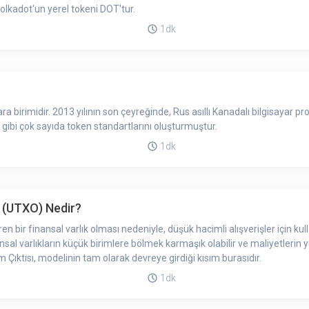
iştiricisi Dr. Gavin Wood tarafından kurulmuştur. Polkadot'un yerel tokeni DOT'tur.
1dk
a birimidir. 2013 yılının son çeyreğinde, Rus asıllı Kanadalı bilgisayar p
 gibi çok sayıda token standartlarını oluşturmuştur.
1dk
t (UTXO) Nedir?
eren bir finansal varlık olması nedeniyle, düşük hacimli alışverişler için 
inansal varlıkların küçük birimlere bölmek karmaşık olabilir ve maliyetleri
ıktısı, modelinin tam olarak devreye girdiği kısım burasıdır.
1dk