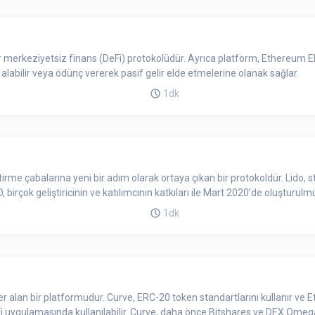
merkeziyetsiz finans (DeFi) protokolüdür. Ayrıca platform, Ethereum ER
ç alabilir veya ödünç vererek pasif gelir elde etmelerine olanak sağlar.
1dk
e çabalarına yeni bir adım olarak ortaya çıkan bir protokoldür. Lido, st
birçok geliştiricinin ve katılımcının katkıları ile Mart 2020’de oluşturul
1dk
alan bir platformudur. Curve, ERC-20 token standartlarını kullanır ve Eth
DeFi uygulamasında kullanılabilir. Curve, daha önce Bitshares ve DEX Ome