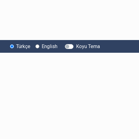
Türkçe
English
Koyu Tema
Bitexen
Kullanıcı
Yasal Metinl
Hakkında
Bilgilendirmeleri
Kullanıcı Sözle
Bilgi Toplumu
Ücretler
Aydınlatma Met
Hizmetleri
Limitler ve Kurallar
Açık Rıza Beyan
Sistem Durumu
Listelenen Kripto
Ticari Elektronik 
Güvenlik
Varlıklar
Onayı
Bug Bounty
Risk Beyanı
Sponsorluklarımız
Hesap Güvenliği