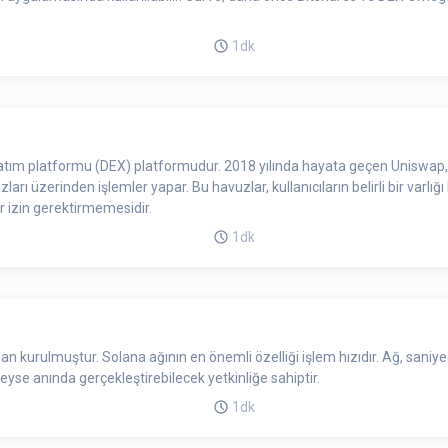
1dk
atım platformu (DEX) platformudur. 2018 yılında hayata geçen Uniswap,
arı üzerinden işlemler yapar. Bu havuzlar, kullanıcıların belirli bir varlığı 
ir izin gerektirmemesidir.
1dk
an kurulmuştur. Solana ağının en önemli özelliği işlem hızıdır. Ağ, san
deyse anında gerçekleştirebilecek yetkinliğe sahiptir.
1dk