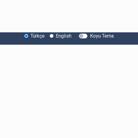
Türkçe
English
Koyu Tema
Bitexen Hakkında
Bilgi Toplumu Hizmetleri
Sistem Durumu
Güvenlik
Bug Bounty
Sponsorluklarımız
İş Birliklerimiz