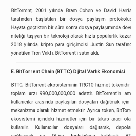
BitTorrent, 2001 yılında Bram Cohen ve David Harriso
tarafından başlatılan bir dosya paylaşım protokolüdür
Hayata geçtikten bir süre sonra dosya paylaşımında devri
niteliği taşıyan bir teknoloji olarak hızla popülerlik kazandı
2018 yılında, kripto para girişimcisi Justin Sun tarafında
yönetilen Tron Vakfı, BitTorrent’i satın aldı.
E. BitTorrent Chain (BTTC) Dijital Varlık Ekonomisi
BTTC, BitTorrent ekosisteminin TRC10 hizmet tokenidir v
toplam arzı 990,000,000,000 adettir. BitTorrent’in amac
kullanıcılar arasında paylaşılan dosyaları dağıtmak için bi
mekanizma olarak hizmet etmektir. Ayrıca token, BitTorren
ekosistemi içindeki hizmetler için bir takas aracı olara
kullanılır. Kullanıcılar dosyaları dağıtarak, depolam
sağlayarak ve DLive topluluğuna katılarak BTT