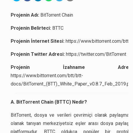
Projenin Adı:
BitTorrent Chain
Projenin Belirteci:
BTTC
Projenin İnternet Sitesi:
https://www.bittorrent.com/btt/
Projenin Twitter Adresi:
https://twitter.com/BitTorrent
Projenin İzahname Adresi
https://www.bittorrent.com/btt/btt-
docs/BitTorrent_(BTT)_White_Paper_v0.8.7_Feb_2019.pd
A. BitTorrent Chain (BTTC) Nedir?
BitTorrent, dosya ve verileri çevrimiçi olarak paylaşmay
olanak tanıyan merkeziyetsiz eşler arası dosya paylaşı
platformudur. BTTC oldukça popüler bir protoko