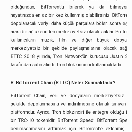
olduğundan, BitTorrent'u bilerek ya da bilmeyere
hayatınızda en az bir kez kullanmış olabilirsiniz. BitTorrent
depolanacak veriyi daha küçük parçalara böler, sonra eşle
arası bir ağ üzerinden merkeziyetsiz olarak saklar. Protoko
kullanıcıların müzik, film ve diğer büyük dosyalar
merkeziyetsiz bir şekilde paylaşmalarına olacak sağlar
BTTC 2018 yılında, Tron Network'ün kurucusu Justin Su
tarafından satın alındı. Tron blokzincirini kullanmaktadır.
B. BitTorrent Chain (BTTC) Neler Sunmaktadır?
BitTorrent Chain, veri ve dosyaların merkeziyetsiz bi
şekilde depolanmasına ve indirilmesine olanak tanıyan bi
platformdur. Ayrıca, Tron blokzinciri ile entegre olduğu içi
bir TRC-10 tokenidir. BitTorrent Speed: BitTorrent Spee
benimsenmesini arttırmak için BitTorrent'e eklenmiş bi