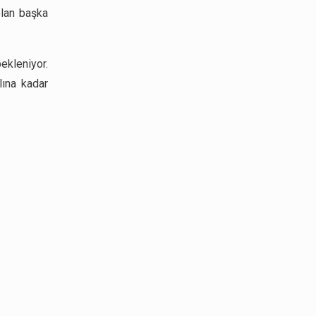
olan başka
ekleniyor.
lına kadar