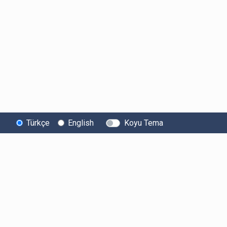
Türkçe
English
Koyu Tema
Yasal Bilgiler
Hakkımızda
Servisle
Kullanıcı Sözleşmesi
Biz Kimiz?
API
Aydınlatma Metni
Ücretler
Araştırma
Açık Rıza Beyanı
Limitler ve Kurallar
Mobil U
Ticari Elektronik İleti Onayı
Sistem Durumu
Android