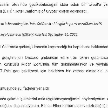
esinin ötesinde gecikebileceğini iddia eden bir tweet'e yan
 (ETH) "Hotel California of Crypto" olarak adlandırdı.
um is becoming the Hotel California of Crypto
https://t.co/oRUw4kxvfS
rles Hoskinson (@IOHK_Charles)
September 16, 2022
l California şarkısı, kimsenin kaçamadığı bir hapishane hakkındadı
geliştiricileri Discord grubundan alınan bir ekran görüntüsü
un kurucusu Micah Zoltu'nun, tüm dokümantasyon ve yayınlar
TH'nin geri çekilmesi için beklenen bir zaman olmadığını aç
üntüsünde şu ifadeler yer aldı:
 para çekme işlemlerini asla uygulamayacağımızı söylemiyorum. 
olduğunu düşünmüyorum. Bence Ethereum'un uzun vadeli sağlığı 