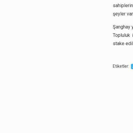
sahipleri
şeyler var.
Şanghay y
Topluluk 
stake edil
Etiketler
: