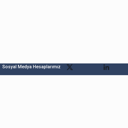
Sosyal Medya Hesaplarımız
.Ş.
Kültür Mh. Nispetiye Cd. Akmerkez B3 Blok Kat:2 Beşiktaş/İstanbul
lesi Katar Cad. Arı 6 Sit. Enerji Teknokenti Apt.No:2/49/208 Sarıyer İstanbul
n.com