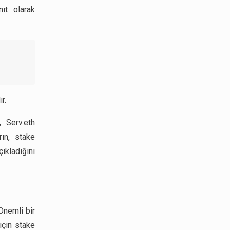
ıt olarak
r.
, Serv.eth
ın, stake
ıkladığını
Önemli bir
için stake