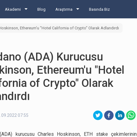
Akademi
Blog
Araştırma
Basında Biz
skinson, Ethereum'u "Hotel California of Crypto" Olarak Adlandırdı
dano (ADA) Kurucusu
inson, Ethereum'u "Hotel
fornia of Crypto" Olarak
ndırdı
.09.2022 07:55
(ADA) kurucusu Charles Hoskinson, ETH stake çekimlerini