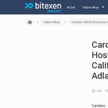
Al Sat
Haber Akışı
Haber Akışı
Cardano (ADA) Kurucusu Ho
Car
Hosk
Cali
Adla
1dk
19
Cardano 