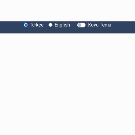
Türkçe
English
Koyu Tema
Bitexen Hakkında
Bilgi Toplumu Hizmetleri
Sistem Durumu
Güvenlik
Bug Bounty
Sponsorluklarımız
İş Birliklerimiz
Basında Biz