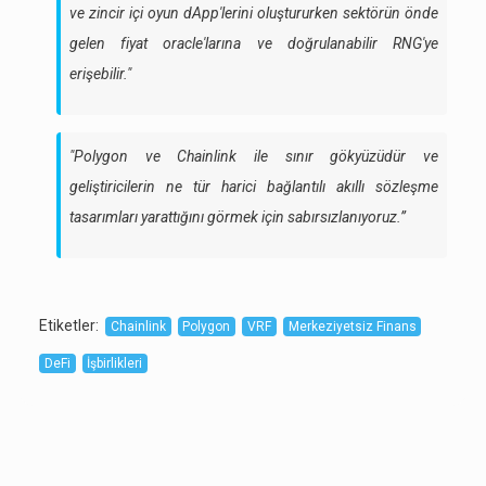
ve zincir içi oyun dApp'lerini oluştururken sektörün önde
gelen fiyat oracle'larına ve doğrulanabilir RNG'ye
erişebilir."
"Polygon ve Chainlink ile sınır gökyüzüdür ve
geliştiricilerin ne tür harici bağlantılı akıllı sözleşme
tasarımları yarattığını görmek için sabırsızlanıyoruz.”
Etiketler
:
Chainlink
Polygon
VRF
Merkeziyetsiz Finans
DeFi
İşbirlikleri