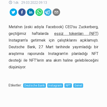
1dk
29.03.2022 09:13
Meta'nın (eski adıyla Facebook) CEO'su Zuckerberg,
geçtiğimiz haftalarda
eşsiz tokenları (NFT)
Instagram'a getirmek için çalıştıklarını açıklamıştı.
Deutsche Bank, 27 Mart tarihinde yayımladığı bir
araştırma raporunda Instagram’ın planladığı NFT
desteği ile NFT’lerin ana akım haline gelebileceğini
düşünüyor.
Etiketler
:
Deutsche Bank
Instagram
NFT
Genel