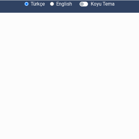
Türkçe
English
Koyu Tema
Bitexen Hakkında
Bilgi Toplumu Hizmetleri
Sistem Durumu
Güvenlik
Bug Bounty
Sponsorluklarımız
İş Birliklerimiz
Basında Biz
Kullanıcı Bilgilendirmeleri
Ücretler