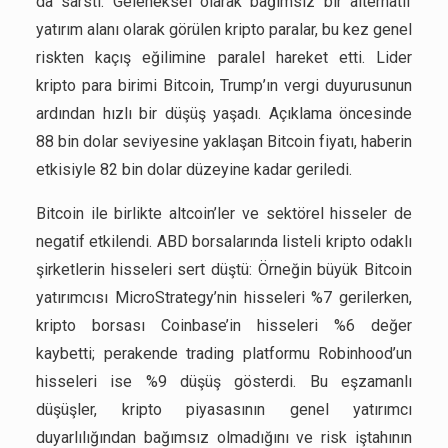
da sarstı. Geleneksel olarak bağımsız bir alternatif
yatırım alanı olarak görülen kripto paralar, bu kez genel
riskten kaçış eğilimine paralel hareket etti. Lider
kripto para birimi Bitcoin, Trump’ın vergi duyurusunun
ardından hızlı bir düşüş yaşadı. Açıklama öncesinde
88 bin dolar seviyesine yaklaşan Bitcoin fiyatı, haberin
etkisiyle 82 bin dolar düzeyine kadar geriledi.
Bitcoin ile birlikte altcoin’ler ve sektörel hisseler de
negatif etkilendi. ABD borsalarında listeli kripto odaklı
şirketlerin hisseleri sert düştü: Örneğin büyük Bitcoin
yatırımcısı MicroStrategy’nin hisseleri %7 gerilerken,
kripto borsası Coinbase’in hisseleri %6 değer
kaybetti; perakende trading platformu Robinhood’un
hisseleri ise %9 düşüş gösterdi. Bu eşzamanlı
düşüşler, kripto piyasasının genel yatırımcı
duyarlılığından bağımsız olmadığını ve risk iştahının