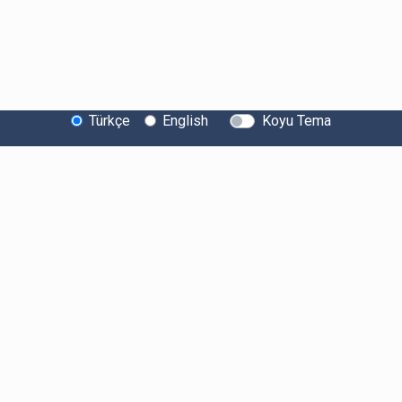
Türkçe
English
Koyu Tema
Bitexen Hakkında
Bilgi Toplumu Hizmetleri
Sistem Durumu
Güvenlik
Bug Bounty
Sponsorluklarımız
İş Birliklerimiz