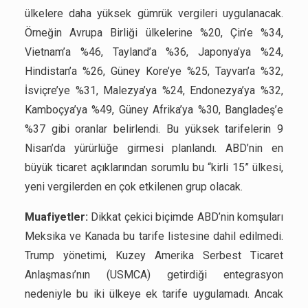
ülkelere daha yüksek gümrük vergileri uygulanacak.
Örneğin Avrupa Birliği ülkelerine %20, Çin’e %34,
Vietnam’a %46, Tayland’a %36, Japonya’ya %24,
Hindistan’a %26, Güney Kore’ye %25, Tayvan’a %32,
İsviçre’ye %31, Malezya’ya %24, Endonezya’ya %32,
Kamboçya’ya %49, Güney Afrika’ya %30, Bangladeş’e
%37 gibi oranlar belirlendi. Bu yüksek tarifelerin 9
Nisan’da yürürlüğe girmesi planlandı. ABD’nin en
büyük ticaret açıklarından sorumlu bu “kirli 15” ülkesi,
yeni vergilerden en çok etkilenen grup olacak.
Muafiyetler:
Dikkat çekici biçimde ABD’nin komşuları
Meksika ve Kanada bu tarife listesine dahil edilmedi.
Trump yönetimi, Kuzey Amerika Serbest Ticaret
Anlaşması’nın (USMCA) getirdiği entegrasyon
nedeniyle bu iki ülkeye ek tarife uygulamadı. Ancak