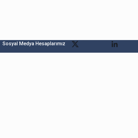
Sosyal Medya Hesaplarımız
Bitexen Kripto Varlık Alım Satım Platformu
A. Ş.
Merkez: Maslak Mah. Taşyoncası Sk. Maslak 1453
Sitesi 1F Blok No: G1 İç Kapi No: 111 Sarıyer / İstanbul
Şube: Reşitpaşa Mahallesi Katar Cad. Arı 6 Sit. Enerji
Teknokenti Apt.No:2/49/208 Sarıyer İstanbul
Destek: destek@bitexen.com
Çağrı Merkezi: 0(850) 255 08 92