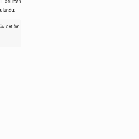
i belirten
ulundu:
lık net bir