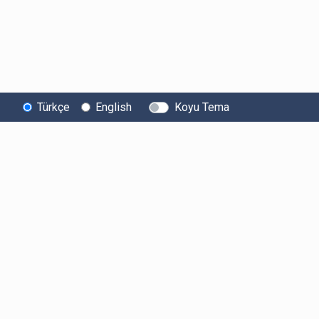
Türkçe
English
Koyu Tema
Bitexen
Kullanıcı
Yasal Metinl
Hakkında
Bilgilendirmeleri
Kullanıcı Sözle
Bilgi Toplumu
Ücretler
Aydınlatma Met
Hizmetleri
Limitler ve Kurallar
Açık Rıza Beyan
Sistem Durumu
Listelenen Kripto
Ticari Elektronik 
Güvenlik
Varlıklar
Onayı
Bug Bounty
Risk Beyanı
Sponsorluklarımız
Hesap Güvenliği