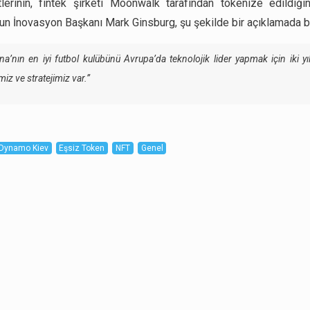
lerinin, fintek şirketi Moonwalk tarafından tokenize edildiğin
n İnovasyon Başkanı Mark Ginsburg, şu şekilde bir açıklamada b
na’nın en iyi futbol kulübünü Avrupa’da teknolojik lider yapmak için iki yıl
iz ve stratejimiz var.”
Dynamo Kiev
Eşsiz Token
NFT
Genel