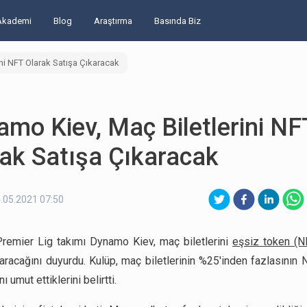
Akademi
Blog
Araştırma
Basında Biz
ni NFT Olarak Satışa Çıkaracak
mo Kiev, Maç Biletlerini NF
ak Satışa Çıkaracak
.05.2021 07:50
remier Lig takımı Dynamo Kiev, maç biletlerini
eşsiz token (N
karacağını duyurdu. Kulüp, maç biletlerinin %25'inden fazlasının 
ı umut ettiklerini belirtti.