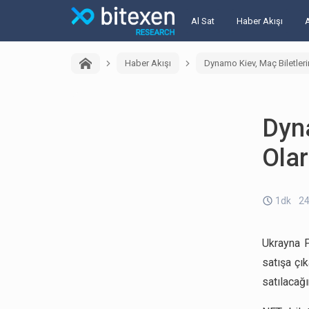
Al Sat
Haber Akışı
Haber Akışı
Dynamo Kiev, Maç Biletleri
Dyna
Olar
1dk
24
Ukrayna P
satışa çı
satılacağın