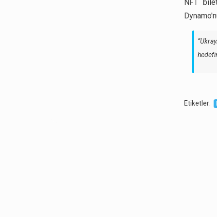
NFT bilet
Dynamo'nu
“Ukray
hedefim
Etiketler
: