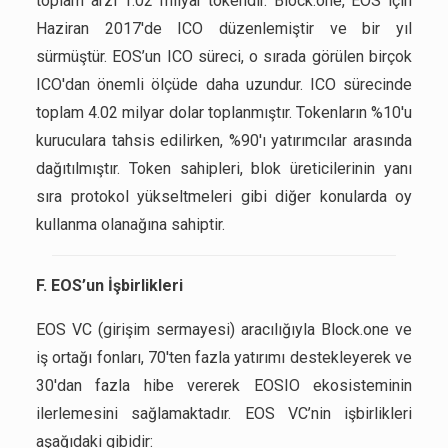
toplam arzı 1.02 milyar tokendır. Block.one, EOS için
Haziran 2017'de ICO düzenlemiştir ve bir yıl
sürmüştür. EOS’un ICO süreci, o sırada görülen birçok
ICO'dan önemli ölçüde daha uzundur. ICO sürecinde
toplam 4.02 milyar dolar toplanmıştır. Tokenların %10'u
kuruculara tahsis edilirken, %90'ı yatırımcılar arasında
dağıtılmıştır. Token sahipleri, blok üreticilerinin yanı
sıra protokol yükseltmeleri gibi diğer konularda oy
kullanma olanağına sahiptir.
F. EOS’un İşbirlikleri
EOS VC (girişim sermayesi) aracılığıyla Block.one ve
iş ortağı fonları, 70'ten fazla yatırımı destekleyerek ve
30'dan fazla hibe vererek EOSIO ekosisteminin
ilerlemesini sağlamaktadır. EOS VC’nin işbirlikleri
aşağıdaki gibidir: