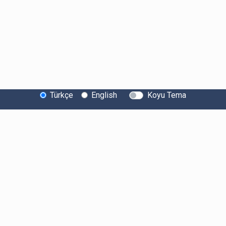
Türkçe
English
Koyu Tema
Bitexen Hakkında
Bilgi Toplumu Hizmetleri
Sistem Durumu
Güvenlik
Bug Bounty