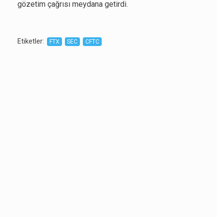
gözetim çağrısı meydana getirdi.
Etiketler
:
FTX
SEC
CFTC