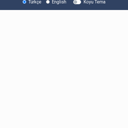
Türkçe
English
Koyu Tema
Bitexen Hakkında
Bilgi Toplumu Hizmetleri
Sistem Durumu
Güvenlik
Bug Bounty
Sponsorluklarımız
İş Birliklerimiz
Basında Biz
Kullanıcı Bilgilendirmeleri
Ücretler