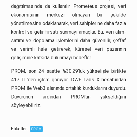
dağıtılmasında da kullanılır. Prometeus projesi, veri
ekonomisinin merkezi olmayan bir şekilde
yönetilmesine odaklanarak, veri sahiplerine daha fazla
kontrol ve gelir fırsatı sunmayı amaçlar. Bu, veri alım-
satımı ve depolama işlemlerini daha güvenilir, şeffaf
ve verimli hale getirerek, küresel veri pazarının
gelişimine katkıda bulunmayı hedefler.
PROM, son 24 saatte %30.29'luk yükselişle birlikte
417 TL’den işlem görüyor. DWF Labs X hesabından
PROM ile Web3 alanında ortaklık kurduklarını duyurdu.
Duyurunun ardından PROM'un yükseldiğini
söyleyebiliriz.
Etiketler
:
PROM