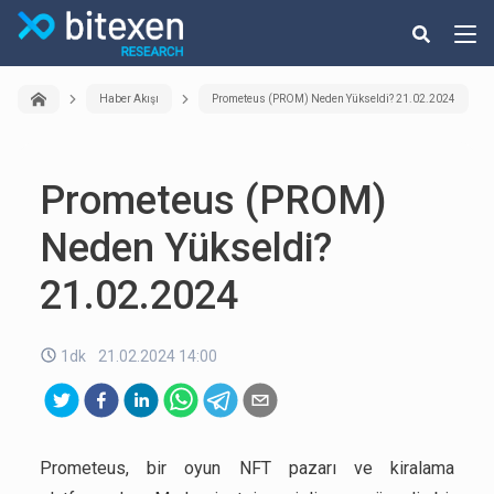
Haber Akışı
Prometeus (PROM) Neden Yükseldi? 21.02.2024
Prometeus (PROM)
Neden Yükseldi?
21.02.2024
1dk
21.02.2024 14:00
Prometeus, bir oyun NFT pazarı ve kiralama