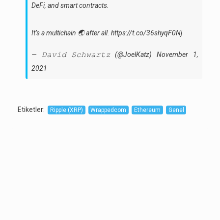
DeFi, and smart contracts.
It’s a multichain 🌏 after all.
https://t.co/36shyqF0Nj
— 𝙳𝚊𝚟𝚒𝚍 𝚂𝚌𝚑𝚠𝚊𝚛𝚝𝚣 (@JoelKatz)
November 1,
2021
Etiketler
:
Ripple (XRP)
Wrappedcom
Ethereum
Genel