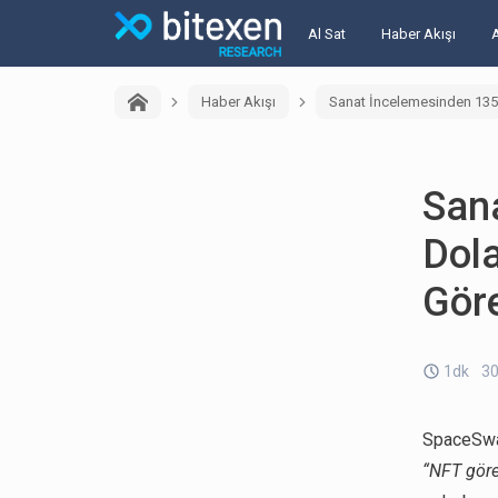
Al Sat
Haber Akışı
Haber Akışı
Sanat İncelemesinden 135.
San
Dola
Gör
1dk
30
SpaceSwa
“NFT göre