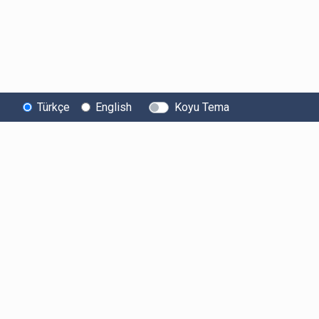
Türkçe
English
Koyu Tema
Bitexen
Kullanıcı
Yasal Metinl
Hakkında
Bilgilendirmeleri
Kullanıcı Sözle
Bilgi Toplumu
Ücretler
Aydınlatma Met
Hizmetleri
Limitler ve Kurallar
Açık Rıza Beyan
Sistem Durumu
Listelenen Kripto
Ticari Elektronik 
Güvenlik
Varlıklar
Onayı
Bug Bounty
Risk Beyanı
Sponsorluklarımız
Hesap Güvenliği