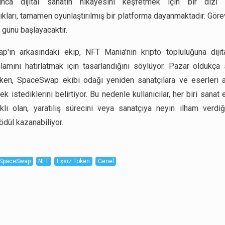
nca dijital sanatın hikayesini keşfetmek için bir dizi 
kları, tamamen oyunlaştırılmış bir platforma dayanmaktadır. Göre
 günü başlayacaktır.
'in arkasındaki ekip, NFT Mania'nın kripto topluluğuna dijit
anlamını hatırlatmak için tasarlandığını söylüyor. Pazar oldukça 
rken, SpaceSwap ekibi odağı yeniden sanatçılara ve eserleri ar
k istediklerini belirtiyor. Bu nedenle kullanıcılar, her biri sanat 
klı olan, yaratılış sürecini veya sanatçıya neyin ilham verdiğ
ödül kazanabiliyor.
SpaceSwap
NFT
Eşsiz Token
Genel