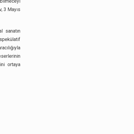
bilmeceyi
v, 3 Mayıs
al sanatın
spekülatif
acılığıyla
eserlerinin
ini ortaya