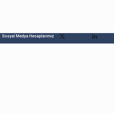
Sosyal Medya Hesaplarımız
Bitexen Kripto Varlık Alım Satım Platformu
A. Ş.
Merkez: Maslak Mah. Taşyoncası Sk. Maslak 1453
Sitesi 1F Blok No: G1 İç Kapi No: 111 Sarıyer / İstanbul
Şube: Reşitpaşa Mahallesi Katar Cad. Arı 6 Sit. Enerji
Teknokenti Apt.No:2/49/208 Sarıyer İstanbul
Destek: destek@bitexen.com
Çağrı Merkezi: 0(850) 255 08 92