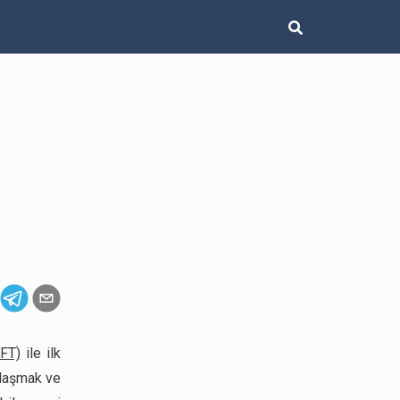
FT)
ile ilk
ulaşmak ve