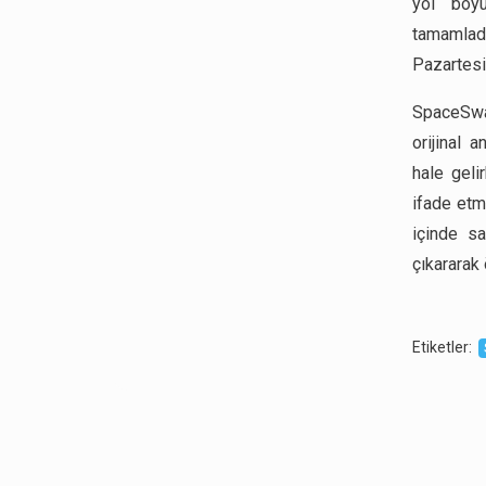
yol boyu
tamamladı
Pazartesi
SpaceSwap
orijinal 
hale geli
ifade etme
içinde sa
çıkararak 
Etiketler
: