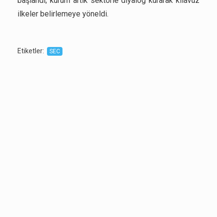
başlandı; kurum artık sektörle diyalog kurarak kılavuz
ilkeler belirlemeye yöneldi.
Etiketler
:
SEC