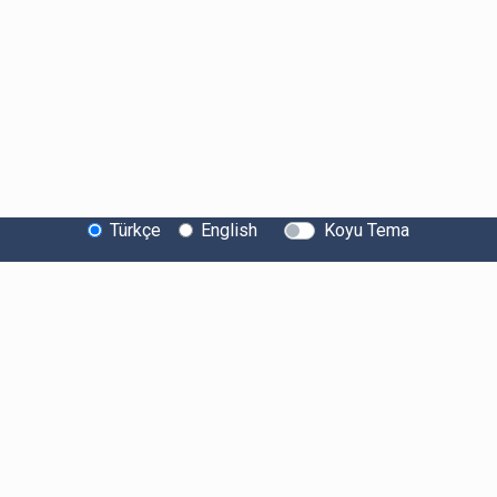
Türkçe
English
Koyu Tema
Bitexen Hakkında
Bilgi Toplumu Hizmetleri
Sistem Durumu
Güvenlik