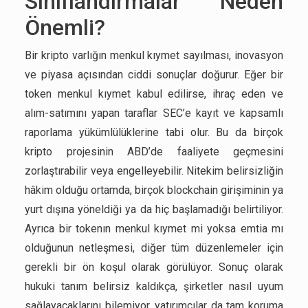
Sınıflandırmalar Neden
Önemli?
Bir kripto varlığın menkul kıymet sayılması, inovasyon
ve piyasa açısından ciddi sonuçlar doğurur. Eğer bir
token menkul kıymet kabul edilirse, ihraç eden ve
alım-satımını yapan taraflar SEC’e kayıt ve kapsamlı
raporlama yükümlülüklerine tabi olur. Bu da birçok
kripto projesinin ABD’de faaliyete geçmesini
zorlaştırabilir veya engelleyebilir. Nitekim belirsizliğin
hâkim olduğu ortamda, birçok blockchain girişiminin ya
yurt dışına yöneldiği ya da hiç başlamadığı belirtiliyor.
Ayrıca bir tokenın menkul kıymet mi yoksa emtia mı
olduğunun netleşmesi, diğer tüm düzenlemeler için
gerekli bir ön koşul olarak görülüyor. Sonuç olarak
hukuki tanım belirsiz kaldıkça, şirketler nasıl uyum
sağlayacaklarını bilemiyor, yatırımcılar da tam koruma