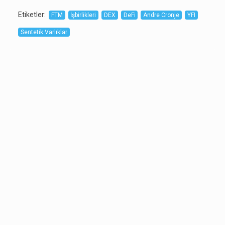
Etiketler
:
FTM
İşbirlikleri
DEX
DeFi
Andre Cronje
YFI
Sentetik Varlıklar