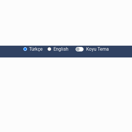
Türkçe
English
Koyu Tema
Bitexen Hakkında
Bilgi Toplumu Hizmetleri
Sistem Durumu
Güvenlik
Bug Bounty
Sponsorluklarımız