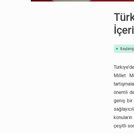
Türk
İçer
Başlang
Türkiye’d
Millet M
tartışmal
önemli de
geniş bir
sağlayıcı
konuların
çeşitli so