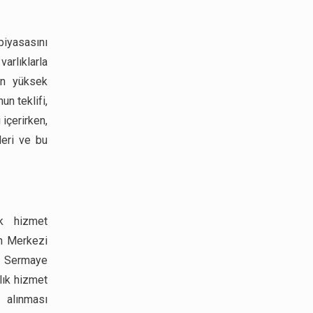
piyasasını
arlıklarla
ın yüksek
un teklifi,
 içerirken,
rleri ve bu
ık hizmet
rın Merkezi
ve Sermaye
lık hizmet
 alınması