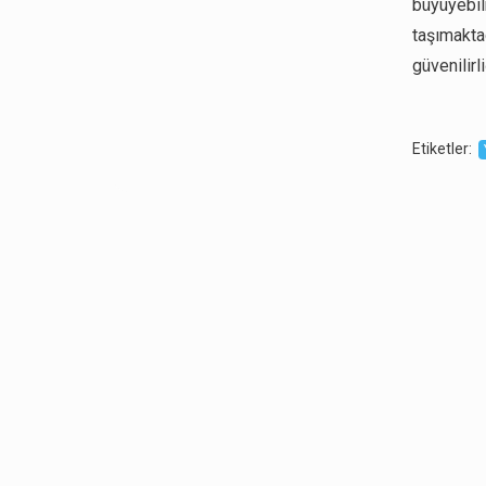
büyüyebi
taşımakta
güvenilirli
Etiketler
: