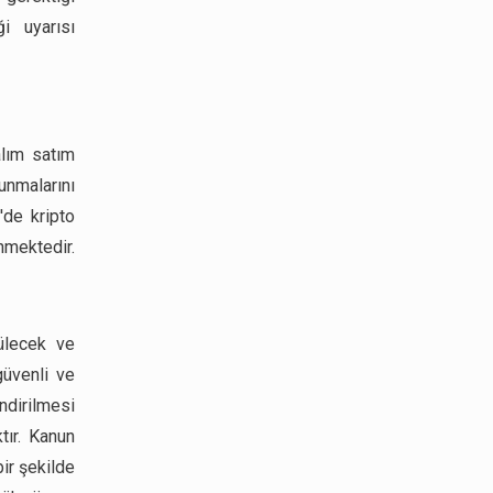
ği uyarısı
alım satım
unmalarını
e'de kripto
nmektedir.
ülecek ve
güvenli ve
endirilmesi
tır. Kanun
bir şekilde