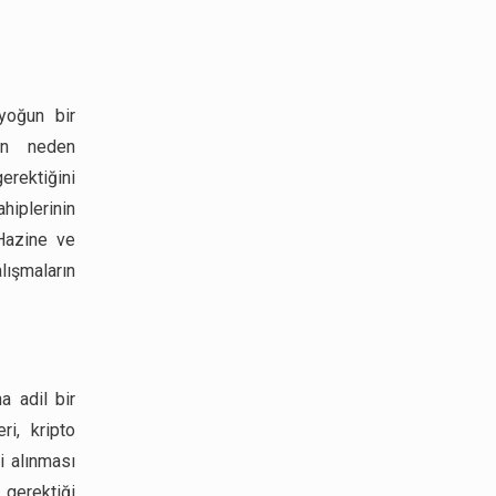
 yoğun bir
inin neden
erektiğini
hiplerinin
 Hazine ve
lışmaların
ha adil bir
ri, kripto
i alınması
 gerektiği