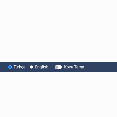
Türkçe
English
Koyu Tema
Bitexen
Kullanıcı
Yasal Metinl
Hakkında
Bilgilendirmeleri
Kullanıcı Sözle
Bilgi Toplumu
Ücretler
Aydınlatma Met
Hizmetleri
Limitler ve Kurallar
Açık Rıza Beyan
Sistem Durumu
Listelenen Kripto