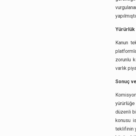
vurgulana
yapılmıştır
Yürürlük 
Kanun tek
platforml
zorunlu kı
varlık pi
Sonuç ve
Komisyon
yürürlüğe
düzenli bi
konusu is
teklifinin