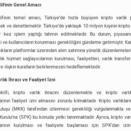
lifinin Genel Amacı
ifinin temel amacı, Türkiye'de hızla büyüyen kripto varlık 
k ve denetlemektir. Türkiye'de yaklaşık 10 milyon kişinin kripto v
r kez işlem yaptığı tahmin edilmektedir. Bu durum, piyasan
si ve kullanıcıların korunması gerekliliğini gündeme getirmiştir. Kan
lıkların platformlar üzerinden alım satımına yönelik düzenlemeleri
lık hizmet sağlayıcılarının kurulması, faaliyetleri, varlık transfe
re ilişkin kuralların belirlenmesini hedeflemektedir.
rlık İhracı ve Faaliyet İzni
klifi, kripto varlık ihracını düzenlemekte ve kripto varl
arının faaliyet izni almasını zorunlu kılmaktadır. Kripto varlıkla
uluşu (MKK) tarafından izlenmesi gerekliliği vurgulanmakta 
Kurulu’na (SPK) bu konuda yetki tanınmaktadır. Ayrıca, kripto var
ılarının kurulması ve faaliyete başlaması için SPK’dan izin