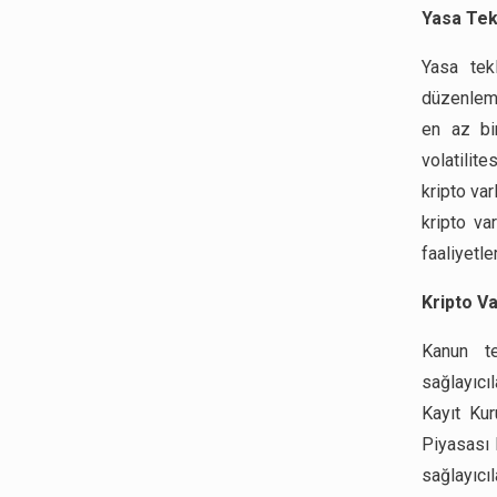
Yasa Tek
Yasa tekl
düzenleme
en az bi
volatilite
kripto var
kripto var
faaliyetle
Kripto Va
Kanun te
sağlayıcıl
Kayıt Kur
Piyasası 
sağlayıc