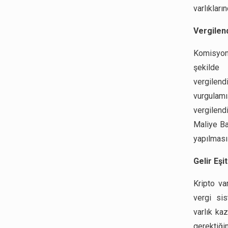
varlıkları
Vergilen
Komisyon 
şekilde t
vergilend
vurgulamı
vergilend
Maliye Ba
yapılması 
Gelir Eşi
Kripto var
vergi sis
varlık ka
gerektiği