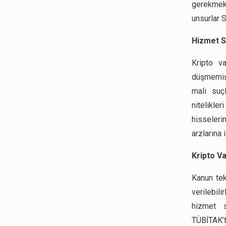
gerekmekt
unsurlar 
Hizmet Sa
Kripto v
düşmemiş o
mali suç
nitelikler
hisselerin
arzlarına 
Kripto V
Kanun tekl
verilebili
hizmet s
TÜBİTAK’t