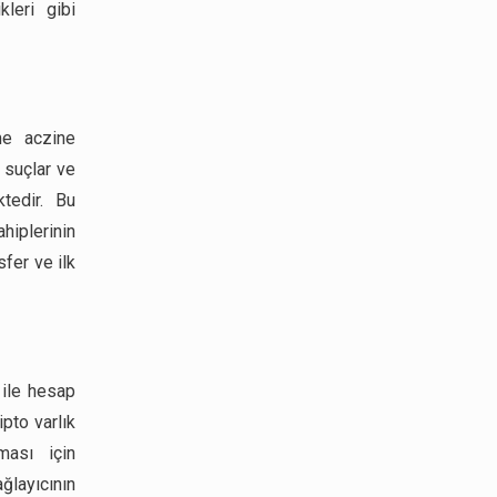
kleri gibi
me aczine
ı suçlar ve
tedir. Bu
ahiplerinin
sfer ve ilk
k ile hesap
ipto varlık
ması için
ğlayıcının