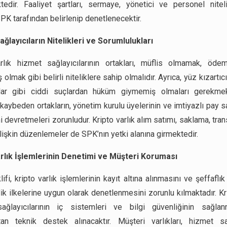
edir. Faaliyet şartları, sermaye, yönetici ve personel niteli
SPK tarafından belirlenip denetlenecektir.
ğlayıcıların Nitelikleri ve Sorumlulukları
arlık hizmet sağlayıcılarının ortakları, müflis olmamak, öde
lmak gibi belirli niteliklere sahip olmalıdır. Ayrıca, yüz kızartıc
lar gibi ciddi suçlardan hüküm giymemiş olmaları gerekmek
i kaybeden ortakların, yönetim kurulu üyelerinin ve imtiyazlı pay s
i devretmeleri zorunludur. Kripto varlık alım satımı, saklama, tran
ilişkin düzenlemeler de SPK’nın yetki alanına girmektedir.
arlık İşlemlerinin Denetimi ve Müşteri Koruması
ifi, kripto varlık işlemlerinin kayıt altına alınmasını ve şeffaflı
rlik ilkelerine uygun olarak denetlenmesini zorunlu kılmaktadır. Kr
ağlayıcılarının iç sistemleri ve bilgi güvenliğinin sağlan
an teknik destek alınacaktır. Müşteri varlıkları, hizmet sa