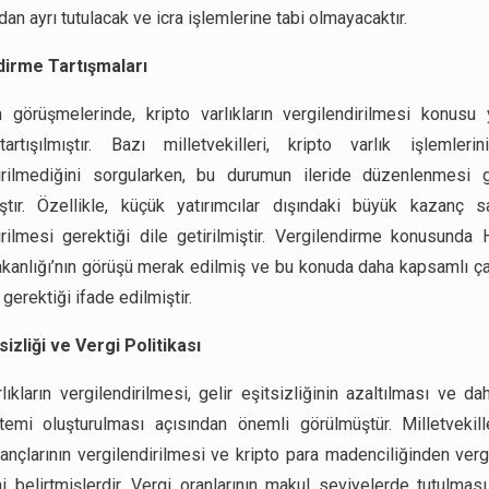
ndan ayrı tutulacak ve icra işlemlerine tabi olmayacaktır.
dirme Tartışmaları
görüşmelerinde, kripto varlıkların vergilendirilmesi konusu
artışılmıştır. Bazı milletvekilleri, kripto varlık işlemler
irilmediğini sorgularken, bu durumun ileride düzenlenmesi g
ştır. Özellikle, küçük yatırımcılar dışındaki büyük kazanç sa
irilmesi gerektiği dile getirilmiştir. Vergilendirme konusunda
kanlığı’nın görüşü merak edilmiş ve bu konuda daha kapsamlı ça
gerektiği ifade edilmiştir.
tsizliği ve Vergi Politikası
lıkların vergilendirilmesi, gelir eşitsizliğinin azaltılması ve da
temi oluşturulması açısından önemli görülmüştür. Milletvekille
zançlarının vergilendirilmesi ve kripto para madenciliğinden verg
ni belirtmişlerdir. Vergi oranlarının makul seviyelerde tutulması