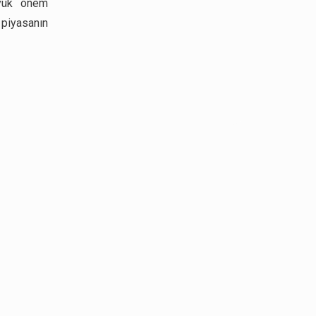
üyük önem
 piyasanın