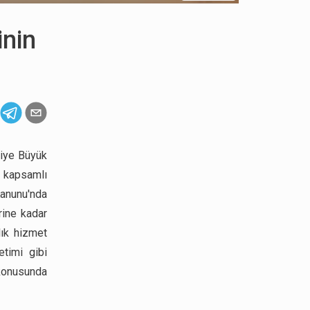
inin
kiye Büyük
 kapsamlı
Kanunu'nda
rine kadar
lık hizmet
etimi gibi
 konusunda