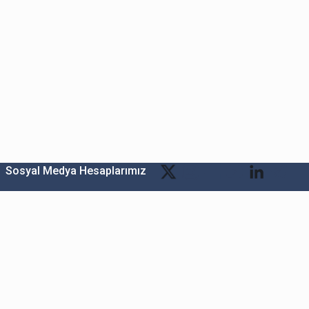
Sosyal Medya Hesaplarımız
Bitexen Kripto Varlık Alım Satım Platformu
A. Ş.
Merkez: Maslak Mah. Taşyoncası Sk. Maslak 1453
Sitesi 1F Blok No: G1 İç Kapi No: 111 Sarıyer / İstanbul