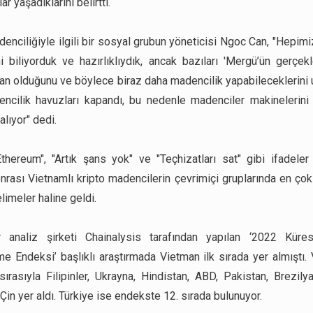
ar yaşadıklarını belirtti.
denciliğiyle ilgili bir sosyal grubun yöneticisi Ngoc Can, "Hepim
i biliyorduk ve hazırlıklıydık, ancak bazıları 'Mergü’ün gerçe
n olduğunu ve böylece biraz daha madencilik yapabileceklerini
ncilik havuzları kapandı, bu nedenle madenciler makinelerini
lıyor" dedi.
thereum", "Artık şans yok" ve "Teçhizatları sat" gibi ifadele
rası Vietnamlı kripto madencilerin çevrimiçi gruplarında en çok 
limeler haline geldi.
ir analiz şirketi Chainalysis tarafından yapılan ‘2022 Küres
 Endeksi’ başlıklı araştırmada Vietman ilk sırada yer almıştı. 
sırasıyla Filipinler, Ukrayna, Hindistan, ABD, Pakistan, Brezilya
Çin yer aldı. Türkiye ise endekste 12. sırada bulunuyor.