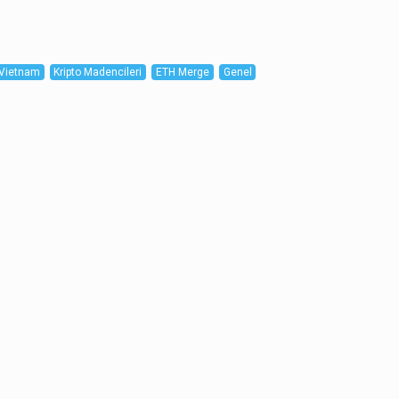
Vietnam
Kripto Madencileri
ETH Merge
Genel