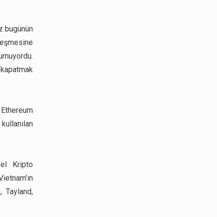
iz bugünün
kleşmesine
 umuyordu.
 kapatmak
r Ethereum
kullanılan
el Kripto
Vietnam’ın
, Tayland,