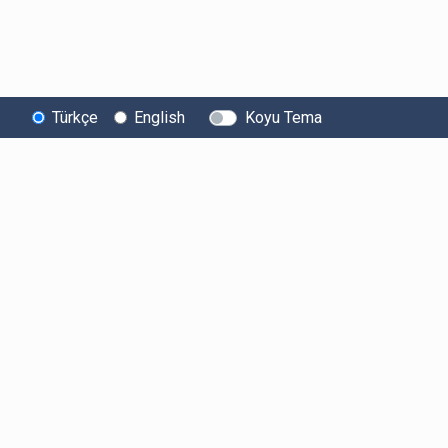
Türkçe
English
Koyu Tema
Yasal Bilgiler
Hakkımızda
Servisle
Kullanıcı Sözleşmesi
Biz Kimiz?
API
Aydınlatma Metni
Ücretler
Araştırma
Açık Rıza Beyanı
Limitler ve Kurallar
Mobil
Ticari Elektronik İleti
Sistem Durumu
Uygulam
Onayı
Güvenlik
Android
Müşteri Tanıma Esasları
Bug Bounty
iOS
SGA-TF Önlenmesi
Sponsorluklarımız
KVK Politikası
İş Birliklerimiz