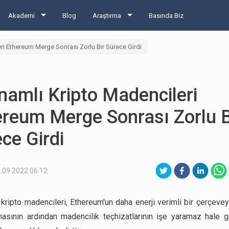
Akademi
Blog
Araştırma
Basında Biz
ri Ethereum Merge Sonrası Zorlu Bir Sürece Girdi
namlı Kripto Madencileri
reum Merge Sonrası Zorlu B
ce Girdi
.09.2022 06:12
 kripto madencileri, Ethereum'un daha enerji verimli bir çerçevey
sının ardından madencilik teçhizatlarının işe yaramaz hale 