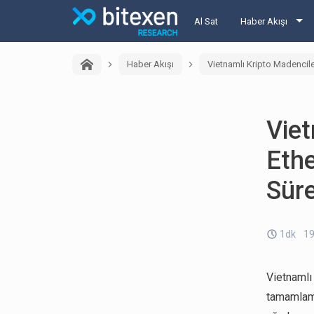
Al Sat
Haber Akışı
Haber Akışı
Vietnamlı Kripto Madencile
Viet
Ethe
Süre
1dk
19
Vietnamlı
tamamlama