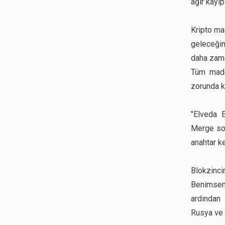
ağır kayıpl
Kripto ma
geleceğin
daha zama
Tüm made
zorunda ka
"Elveda E
Merge son
anahtar ke
Blokzinc
Benimseme
ardından 
Rusya ve 