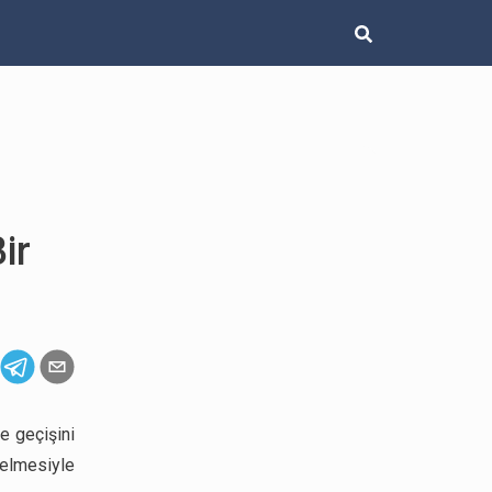
ir
e geçişini
gelmesiyle