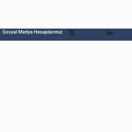
Sosyal Medya Hesaplarımız
.Ş.
Kültür Mh. Nispetiye Cd. Akmerkez B3 Blok Kat:2 Beşiktaş/İstanbul
lesi Katar Cad. Arı 6 Sit. Enerji Teknokenti Apt.No:2/49/208 Sarıyer İstanbul
n.com
klam Çalışmaları:
iletisim@bitexen.com