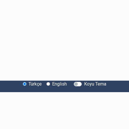
Türkçe
English
Koyu Tema
Bitexen Hakkında
Bilgi Toplumu Hizmetleri