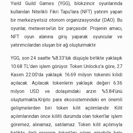
Yield Guild Games (YGG), blokzincir oyunlarında
kullanılan Nitelikli Fikri Tapu’lara (NFT) yatırım yapan
bir merkeziyetsiz otonom organizasyondur (DAO). Bu
oyunlar, metaverse’ün bir parçasıdır. Projenin amacı,
NFT oyun alanına giriş yaparak oyuncular ve
yatırımcılardan oluşan bir ağ oluşturmaktır.
YGG, son 24 saatte %8.33’lük düşüşle birlikte yaklaşık
10.68 TL’den işlem görüyor. Token Unlocks'a göre, 27
Kasım 22:00'da yaklaşık 16.69 milyon tokenini kilidi
açılacak. Açılacak tokenlerin yaklaşık değeri 6.36
milyon USD ve dolaşımdaki arzın %5.84'ünü
oluşturmakta.Kripto para ekosistemindeki en önemli
gelişmelerden biri token kilit açılımlarıdır. Kilit
açılımlarından önce kilitli durumda olan token’lar işlem
göremez, alınamaz, satılamaz. Token kilit açılımıyla
birlikte ilgili projenin token’ları işlem görebilir hale