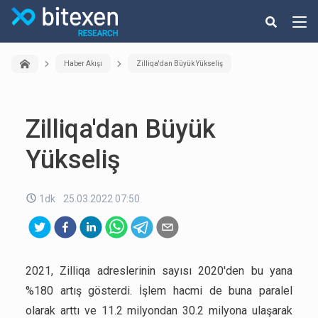
Haber Akışı
Zilliqa'dan Büyük Yükseliş
Zilliqa'dan Büyük
Yükseliş
1dk
25.03.2022 07:50
2021, Zilliqa adreslerinin sayısı 2020'den bu yana
%180 artış gösterdi. İşlem hacmi de buna paralel
olarak arttı ve 11.2 milyondan 30.2 milyona ulaşarak