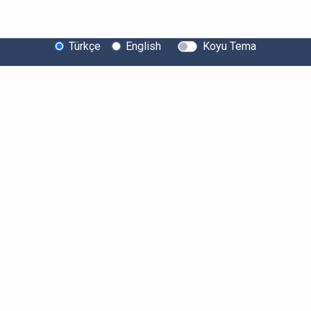
Türkçe
English
Koyu Tema
Bitexen Hakkında
Bilgi Toplumu Hizmetleri
Sistem Durumu
Güvenlik
Bug Bounty
Sponsorluklarımız
İş Birliklerimiz
Basında Biz