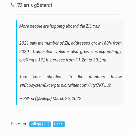
%172 artış gösterdi.
More people are hopping aboard the ZIL train.
2021 saw the number of ZIL addresses grow 180% from
2020. Transaction volume also grew correspondingly,
chalking a 172% increase from 11.2m to 30.2m!
Turn your attention to the numbers below
⬇️
#EcosystemExcerpts
pic.twitter.com/Htyt7KFLu2
— Zilliqa (@zilliqa)
March 25, 2022
Etiketler
:
Zilliqa (ZIL)
Genel