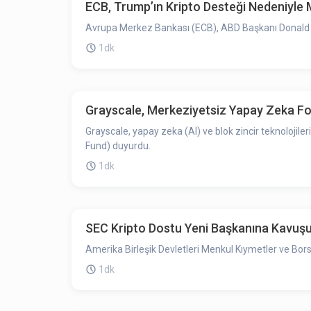
ECB, Trump’ın Kripto Desteği Nedeniyle M
Avrupa Merkez Bankası (ECB), ABD Başkanı Donald Trum
1dk
Grayscale, Merkeziyetsiz Yapay Zeka Fo
Grayscale, yapay zeka (AI) ve blok zincir teknolojil
Fund) duyurdu.
1dk
SEC Kripto Dostu Yeni Başkanına Kavuşuy
Amerika Birleşik Devletleri Menkul Kıymetler ve Bor
1dk