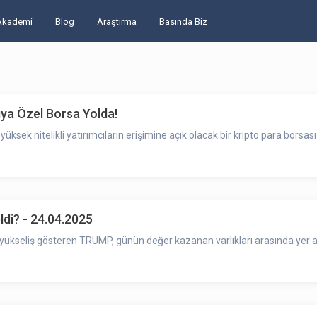
Akademi
Blog
Araştırma
Basında Biz
cıya Özel Borsa Yolda!
ksek nitelikli yatırımcıların erişimine açık olacak bir kripto para borsa
i? - 24.04.2025
ükseliş gösteren TRUMP, günün değer kazanan varlıkları arasında yer al