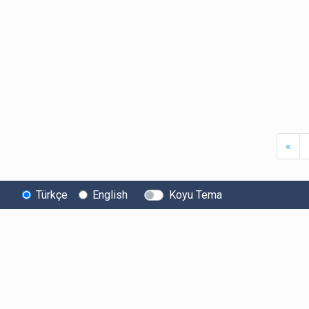
Firs
«
Türkçe
English
Koyu Tema
Bitexen
Kullanıcı
Yasal Metinl
Hakkında
Bilgilendirmeleri
Kullanıcı Sözle
Bilgi Toplumu
Ücretler
Aydınlatma Met
Hizmetleri
Limitler ve Kurallar
Açık Rıza Beyan