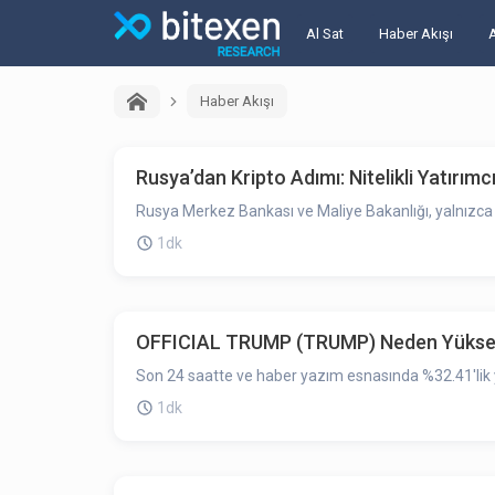
Al Sat
Haber Akışı
Haber Akışı
Rusya’dan Kripto Adımı: Nitelikli Yatırım
Rusya Merkez Bankası ve Maliye Bakanlığı, yalnızca yü
1dk
OFFICIAL TRUMP (TRUMP) Neden Yükseld
Son 24 saatte ve haber yazım esnasında %32.41'lik y
1dk