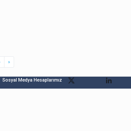
Next
Last
›
»
Sosyal Medya Hesaplarımız
Bitexen Kripto Varlık Alım Satım Platformu
A. Ş.
Merkez: Maslak Mah. Taşyoncası Sk. Maslak 1453