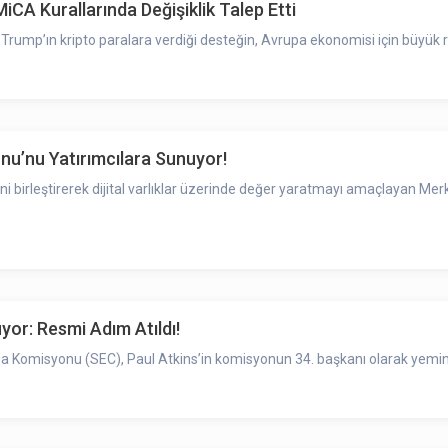
iCA Kurallarında Değişiklik Talep Etti
p’ın kripto paralara verdiği desteğin, Avrupa ekonomisi için büyük risk
nu’nu Yatırımcılara Sunuyor!
erini birleştirerek dijital varlıklar üzerinde değer yaratmayı amaçlayan 
or: Resmi Adım Atıldı!
sa Komisyonu (SEC), Paul Atkins’in komisyonun 34. başkanı olarak yemin 