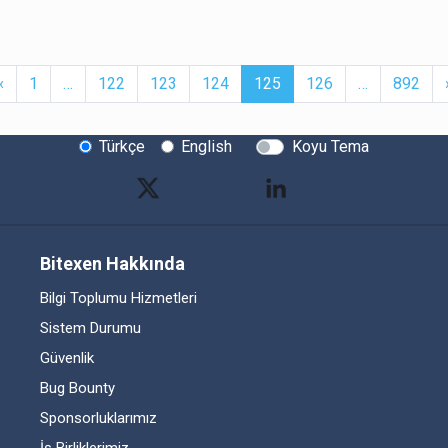
t
Previous
More
(current)
More
‹
1
…
122
123
124
125
126
…
892
Türkçe
English
Koyu Tema
Bitexen Hakkında
Bilgi Toplumu Hizmetleri
Sistem Durumu
Güvenlik
Bug Bounty
Sponsorluklarımız