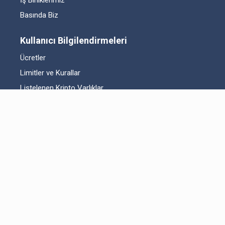
İş Birliklerimiz
Basında Biz
Kullanıcı Bilgilendirmeleri
Ücretler
Limitler ve Kurallar
Listelenen Kripto Varlıklar
Risk Beyanı
Hesap Güvenliği
Likidite Sağlayıcı Bilgilendirmesi
Acil Durum Tedbirleri ve İletişim
MKK Hakkında Bilgilendirme
Fikri Mülkiyet Hakları
Yasal Metinler
Bitexen UP Hakkında
Kullanıcı Sözleşmesi