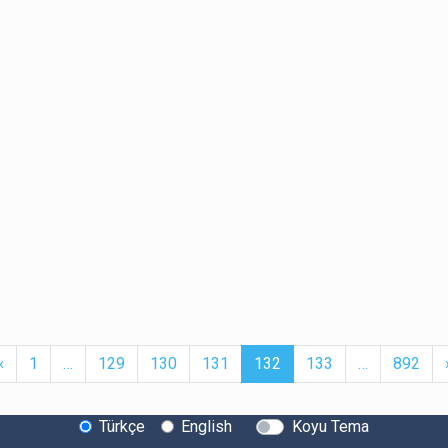
t
Previous
More
(current)
More
‹
1
…
129
130
131
132
133
…
892
Türkçe
English
Koyu Tema