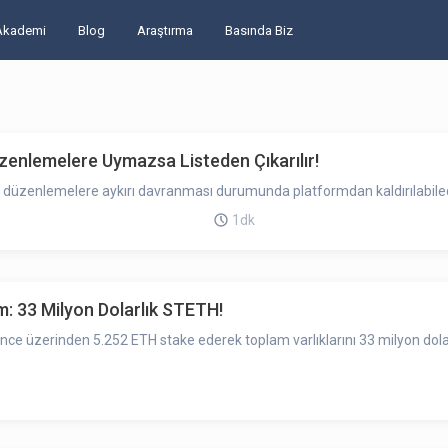
Akademi
Blog
Araştırma
Basında Biz
zenlemelere Uymazsa Listeden Çıkarılır!
düzenlemelere aykırı davranması durumunda platformdan kaldırılabilece
1dk
: 33 Milyon Dolarlık STETH!
nance üzerinden 5.252 ETH stake ederek toplam varlıklarını 33 milyon dolar