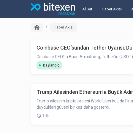
Al Sat
Haber Akışı
Haber Akışı
Coinbase CEO’sundan Tether Uyarısı: Dü
Coinbase CEO’su Brian Armstrong, Tether’in (USDT) 
Başlangıç
Trump Ailesinden Ethereum’a Büyük Adım
Trump ailesinin kripto projesi World Liberty, Lido Fi
duydukları güveni bir kez daha gösterdi.
1dk