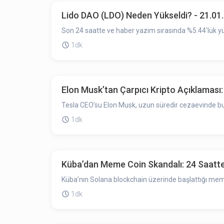
Lido DAO (LDO) Neden Yükseldi? - 21.01
Son 24 saatte ve haber yazım sırasında %5.44'lük yü
1dk
Elon Musk’tan Çarpıcı Kripto Açıklaması:
Tesla CEO’su Elon Musk, uzun süredir cezaevinde bul
1dk
Küba’dan Meme Coin Skandalı: 24 Saatte 
Küba’nın Solana blockchain üzerinde başlattığı memec
1dk