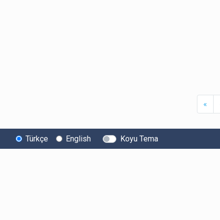
Firs
«
Türkçe
English
Koyu Tema
Bitexen
Kullanıcı
Yasal Metinl
Hakkında
Bilgilendirmeleri
Kullanıcı Sözle
Bilgi Toplumu
Ücretler
Aydınlatma Met
Hizmetleri
Limitler ve Kurallar
Açık Rıza Beyan