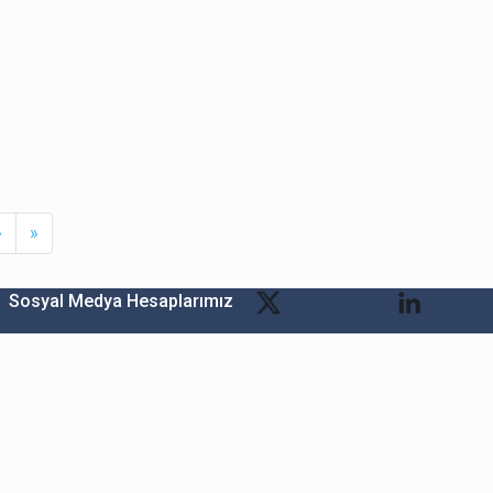
Next
Last
›
»
Sosyal Medya Hesaplarımız
Bitexen Kripto Varlık Alım Satım Platformu
A. Ş.
Merkez: Maslak Mah. Taşyoncası Sk. Maslak 1453