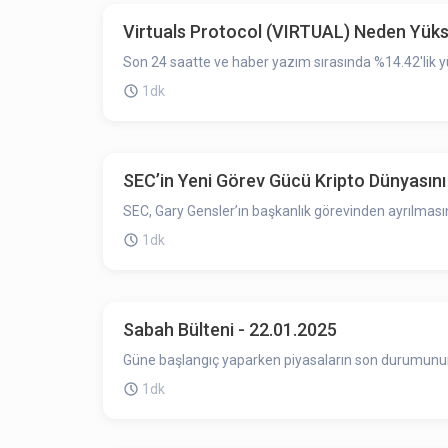
Virtuals Protocol (VIRTUAL) Neden Yükse
Son 24 saatte ve haber yazım sırasında %14.42'lik y
1dk
SEC’in Yeni Görev Gücü Kripto Dünyasını De
SEC, Gary Gensler’ın başkanlık görevinden ayrılması
1dk
Sabah Bülteni - 22.01.2025
Güne başlangıç yaparken piyasaların son durumunun ö
1dk