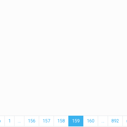
t
Previous
More
(current)
More
‹
1
…
156
157
158
159
160
…
892