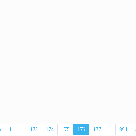
t
Previous
More
(current)
More
‹
1
…
173
174
175
176
177
…
891