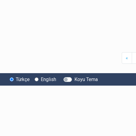
Firs
«
Türkçe
English
Koyu Tema
Bitexen
Kullanıcı
Yasal Metinl
Hakkında
Bilgilendirmeleri
Kullanıcı Sözle
Bilgi Toplumu
Ücretler
Aydınlatma Met
Hizmetleri
Limitler ve Kurallar
Açık Rıza Beyan
Sistem Durumu