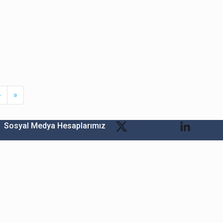
Next
Last
›
»
Sosyal Medya Hesaplarımız
Bitexen Kripto Varlık Alım Satım Platformu
A. Ş.
Merkez: Maslak Mah. Taşyoncası Sk. Maslak 1453
Sitesi 1F Blok No: G1 İç Kapi No: 111 Sarıyer / İstanbul