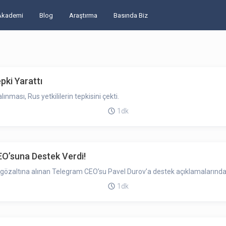
Akademi
Blog
Araştırma
Basında Biz
pki Yarattı
nması, Rus yetkililerin tepkisini çekti.
1dk
EO’suna Destek Verdi!
e gözaltına alınan Telegram CEO’su Pavel Durov’a destek açıklamalarınd
1dk