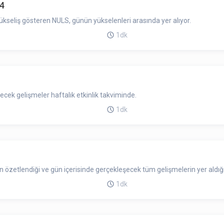
24
ükseliş gösteren NULS, günün yükselenleri arasında yer alıyor.
1dk
cek gelişmeler haftalık etkinlik takviminde.
1dk
zetlendiği ve gün içerisinde gerçekleşecek tüm gelişmelerin yer aldığı
1dk