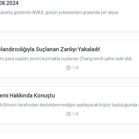
.08.2024
ükseliş gösteren AVAX, günün yükselenleri arasında yer alıyor.
andırıcılığıyla Suçlanan Zanlıyı Yakaladı!
pto para saadet zinciri kurmakla suçlanan Zhang isimli şahsı iade aldı.
1dk
şlemi Hakkında Konuştu
 Bitcoin tarafından desteklenmediğini açıklayarak kripto topluluğunda di
1dk