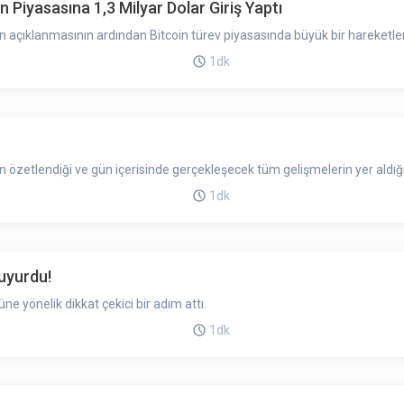
 Piyasasına 1,3 Milyar Dolar Giriş Yaptı
ın açıklanmasının ardından Bitcoin türev piyasasında büyük bir hareketl
1dk
zetlendiği ve gün içerisinde gerçekleşecek tüm gelişmelerin yer aldığı
1dk
uyurdu!
 yönelik dikkat çekici bir adım attı.
1dk