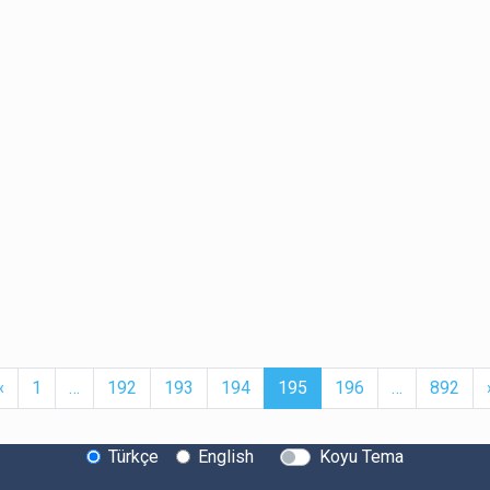
t
Previous
More
(current)
More
‹
1
…
192
193
194
195
196
…
892
Türkçe
English
Koyu Tema