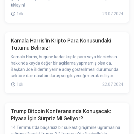
tıklayın!
1dk
23.07.2024
Kamala Harris'in Kripto Para Konusundaki
Tutumu Belirsiz!
Kamala Harris, bugüne kadar kripto para veya blockchain
hakkında kayda değer bir açıklama yapmamış olsa da,
Başkan Joe Biden’ın yerine aday gösterilmesi durumunda
sektöre dair nasıl bir duruş sergileyeceği merak ediliyor.
1dk
22.07.2024
Trump Bitcoin Konferansında Konuşacak:
Piyasa İçin Sürpriz Mi Geliyor?
14 Temmuz'da başarısız bir suikast girişimine uğramasına
rağmen Donald Trump, 27 Temmuz'da Nashville'de