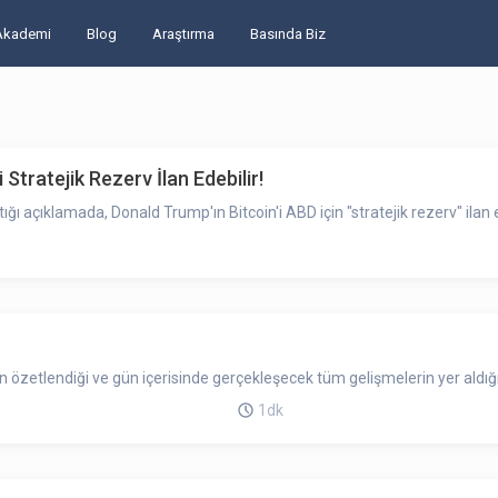
Akademi
Blog
Araştırma
Basında Biz
 Stratejik Rezerv İlan Edebilir!
ı açıklamada, Donald Trump'ın Bitcoin'i ABD için "stratejik rezerv" ilan e
zetlendiği ve gün içerisinde gerçekleşecek tüm gelişmelerin yer aldığı
1dk