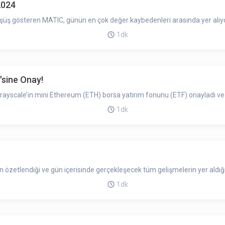
2024
üşüş gösteren MATIC, günün en çok değer kaybedenleri arasında yer alıyo
1dk
'sine Onay!
yscale’in mini Ethereum (ETH) borsa yatırım fonunu (ETF) onayladı ve P
1dk
zetlendiği ve gün içerisinde gerçekleşecek tüm gelişmelerin yer aldığı
1dk