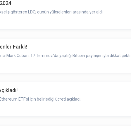
.2024
seliş gösteren LDO, günün yükselenleri arasında yer aldı.
nler Farklı!
ımcı Mark Cuban, 17 Temmuz'da yaptığı Bitcoin paylaşımıyla dikkat çekti
çıkladı!
hereum ETF'si için belirlediği ücreti açıkladı.