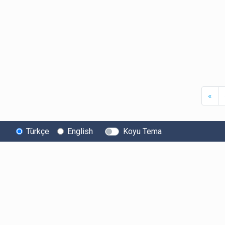
Firs
«
Türkçe
English
Koyu Tema
Bitexen
Kullanıcı
Yasal Metinl
Hakkında
Bilgilendirmeleri
Kullanıcı Sözle
Bilgi Toplumu
Ücretler
Aydınlatma Met
Hizmetleri
Limitler ve Kurallar
Açık Rıza Beyan
Sistem Durumu