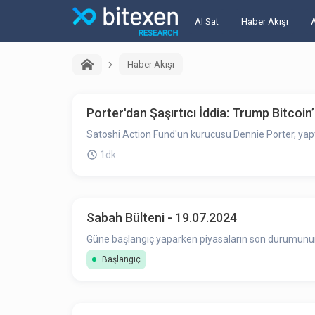
Al Sat
Haber Akışı
Haber Akışı
Porter'dan Şaşırtıcı İddia: Trump Bitcoin’i
Satoshi Action Fund'un kurucusu Dennie Porter, yaptığ
1dk
Sabah Bülteni - 19.07.2024
Güne başlangıç yaparken piyasaların son durumunun ö
Başlangıç