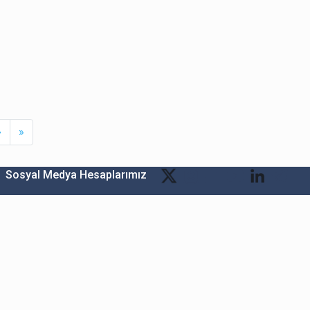
Next
Last
›
»
Sosyal Medya Hesaplarımız
Bitexen Kripto Varlık Alım Satım Platformu
A. Ş.
Merkez: Maslak Mah. Taşyoncası Sk. Maslak 1453
Sitesi 1F Blok No: G1 İç Kapi No: 111 Sarıyer / İstanbul