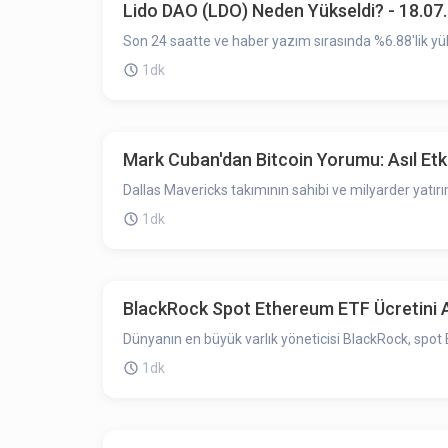
Lido DAO (LDO) Neden Yükseldi? - 18.07
Son 24 saatte ve haber yazım sırasında %6.88'lik yük
1dk
Mark Cuban'dan Bitcoin Yorumu: Asıl Etke
Dallas Mavericks takımının sahibi ve milyarder yatır
1dk
BlackRock Spot Ethereum ETF Ücretini A
Dünyanın en büyük varlık yöneticisi BlackRock, spot Et
1dk