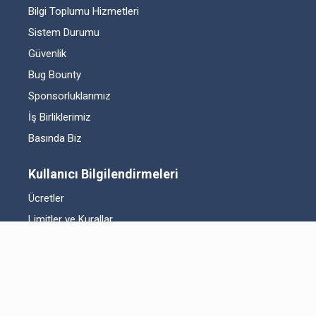
Bilgi Toplumu Hizmetleri
Sistem Durumu
Güvenlik
Bug Bounty
Sponsorluklarımız
İş Birliklerimiz
Basında Biz
Kullanıcı Bilgilendirmeleri
Ücretler
Limitler ve Kurallar
Listelenen Kripto Varlıklar
Risk Beyanı
Hesap Güvenliği
Likidite Sağlayıcı Bilgilendirmesi