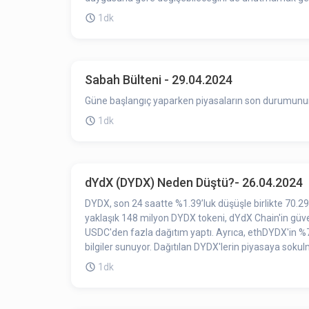
1dk
Sabah Bülteni - 29.04.2024
Güne başlangıç yaparken piyasaların son durumunun ö
1dk
dYdX (DYDX) Neden Düştü?- 26.04.2024
DYDX, son 24 saatte %1.39’luk düşüşle birlikte 70.29
yaklaşık 148 milyon DYDX tokeni, dYdX Chain'in güven
USDC'den fazla dağıtım yaptı. Ayrıca, ethDYDX'in %7
bilgiler sunuyor. Dağıtılan DYDX'lerin piyasaya sokulm
1dk