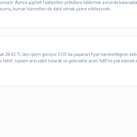
unuyor. Ayrıca şüpheli faaliyetleri yetkililere bildirmek zorunda kalacaklar
 kurumu, kumar hizmetleri de dahil olmak üzere etkileyecek.
aşık 28.42 TL’den işlem görüyor. EOS'da yaşanan fiyat hareketliliğinin se
Bu teklif, toplam arzı sabit tutarak ve gelecekte arzın %80'ini yok ederek
.