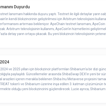
smanını Duyurdu
net lansmanı hakkında duyuru yaptı. Testnet ile ilgili detaylar yarın s
in kendi blokzincirinin geliştirilmesi için Arbitrum teknolojisini kullana
 performansını artırması bekleniyor. ApeChain testnet lansmanı, ApeCoi
 Arbitrum teknolojisinin kullanımı, ApeCoin'in hizmetlerini geliştirmek iç
fazla detay yarın ortaya çıkacak. Bu yeni blokzinciri teknolojisinin yetene
.2024
2024 ve 2025 yılları için blockzincir platformları Shibarium'a bir dizi g
lığıyla paylaşıldı. Güncellemeler arasında ShibaSwap DEX'in yeni bir s
anal arazileri içeren merakla beklenen Shiba Inu Metaverse projesini tamaml
. TREAT token'ı ve Shibarium üzerine inşa edilen 3. katman çözümünün t
irmekte olduğu yeni blockzincirini güçlendirecek. Lucie ayrıca, Shibariu
lir olacağından bahsetti. Listelenen tüm güncellemelerin daha önce halka 
 3. katmanlı blockzincir yakın zamanda duyurulan bir proje. Ayrı bir sosy
5'in yaklaşan lansmanını doğruladı. Kusama ayrıca, Shiba Inu'yu eleşt