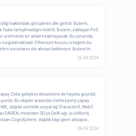
ği hakkındaki görüşlerini dile getirdi. Buterin,
zla tartışılmadığını belirtti. Buterin, yaklaşan PoS
ları üretmenin bir anlamı kalmayacak. Bu yorumlar,
eum kurucu ortağının bu
timi sorunlarını ele alması bekleniyor. Buterin'in
26.04.2024
pay Zeka geliştirici ekosistemi de hayata geçirildi.
e duyurdu. Bu ekipler arasında merkeziyetçi yapay
ainML, dağıtık sentetik sosyal ağ CharacterX, Web3
azarı DAREN, metinden 3D'ye DeAI ağı JoJoWorld,
anı CogniXphere, dağıtık bilgi işlem altyapısı
26.04.2024