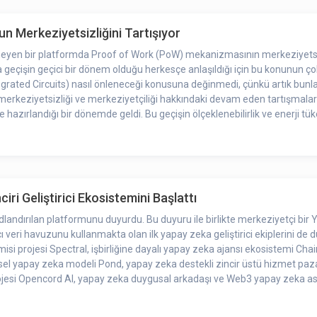
 hakkında korku, belirsizlik ve şüphe yayanları eleştirerek bitirdi.
n Merkeziyetsizliğini Tartışıyor
lmeyen bir platformda Proof of Work (PoW) mekanizmasının merkeziyetsizli
işin geçici bir dönem olduğu herkesçe anlaşıldığı için bu konunun çok fa
tegrated Circuits) nasıl önleneceği konusuna değinmedi, çünkü artık bun
tsizliği ve merkeziyetçiliği hakkındaki devam eden tartışmaları vurgulamaktadır. Ether
hazırlandığı bir dönemde geldi. Bu geçişin ölçeklenebilirlik ve enerji tüke
lentisini ortaya koymaktadır.
ri Geliştirici Ekosistemini Başlattı
andırılan platformunu duyurdu. Bu duyuru ile birlikte merkeziyetçi bir Ya
cı veri havuzunu kullanmakta olan ilk yapay zeka geliştirici ekiplerini d
misi projesi Spectral, işbirliğine dayalı yapay zeka ajansı ekosistemi Ch
fiksel yapay zeka modeli Pond, yapay zeka destekli zincir üstü hizmet p
esi Opencord AI, yapay zeka duygusal arkadaşı ve Web3 yapay zeka asist
a ağı Unibase gibi toplam 13 ortak yer alıyor.