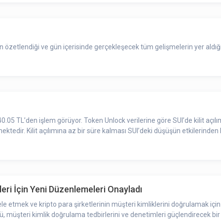
zetlendiği ve gün içerisinde gerçekleşecek tüm gelişmelerin yer aldığı
n Unlock verilerine göre SUI’de kilit açılımı gerçekleşecek. Dolaşımdaki token adedinin artış
tedir. Kilit açılımına az bir süre kalması SUI’deki düşüşün etkilerinden bir
eri İçin Yeni Düzenlemeleri Onayladı
tmek ve kripto para şirketlerinin müşteri kimliklerini doğrulamak için y
üşteri kimlik doğrulama tedbirlerini ve denetimleri güçlendirecek bir di