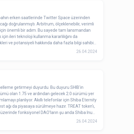
abahın erken saatlerinde Twitter Space üzerinden
cağı doğrulanmıştı. Arbitrum, ölçeklenebilir, verimli
n için önemli bir adım. Bu sayede tam lansmandan
in ileri teknoloji kullanma kararlılığını da
kleri ve potansiyeli hakkında daha fazla bilgi sahibi
26.04.2024
üncelleme getirmeyi duyurdu. Bu duyuru SHIB'in
ürümü olan 1.75 ve ardından gelecek 2.0 sürümü yer
amayı planlıyor. Akıllı telefonlar için Shiba Eternity
est ağı da piyasaya sürülmeye hazır. TREAT token'ı,
m üzerinde fonksiyonel DAO'ların şu anda Shiba Inu
açıklandığını vurguladı. SHIB ekibi, daha önce
26.04.2024
al medya mesajında, SHIB ekibinin gizemli lideri
irenlere, SHIB ve Shibarium'u inşa etmek için