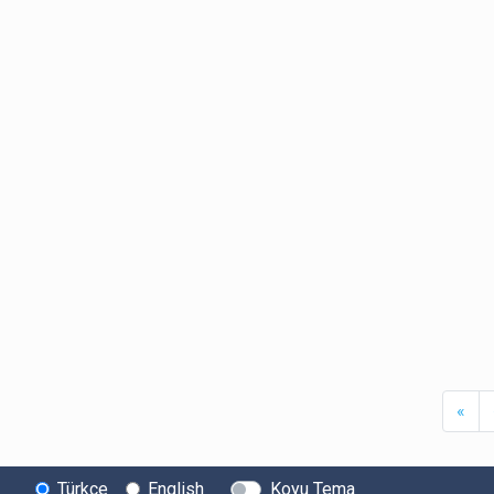
Firs
«
Türkçe
English
Koyu Tema