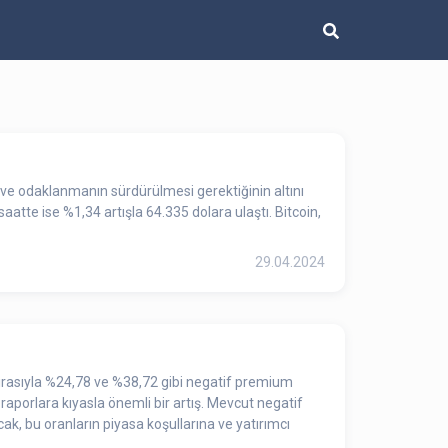
 ve odaklanmanın sürdürülmesi gerektiğinin altını
atte ise %1,34 artışla 64.335 dolara ulaştı. Bitcoin,
29.04.2024
sırasıyla %24,78 ve %38,72 gibi negatif premium
aporlara kıyasla önemli bir artış. Mevcut negatif
cak, bu oranların piyasa koşullarına ve yatırımcı