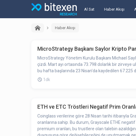
Al Sat
Haber Akışı
Haber Akışı
MicroStrategy Başkanı Saylor Kripto P
MicroStrategy Yönetim Kurulu Başkanı Michael Saylor
çizdi. Mart ayı ortasında 73.798 dolarlık bir zirveye
bu hafta başlarında 23 Nisan'da kaydedilen 67.225 d
1dk
ETH ve ETC Tröstleri Negatif Prim Oranla
Coinglass verilerine göre 28 Nisan tarihi itibarıyl
oranlarına sahip. Bu durum, Grayscale ETHE negatif 
premium oranları, bu trustlere olan talebin azaldığını
duygusuna göre değişebileceğini de unutmamak ger