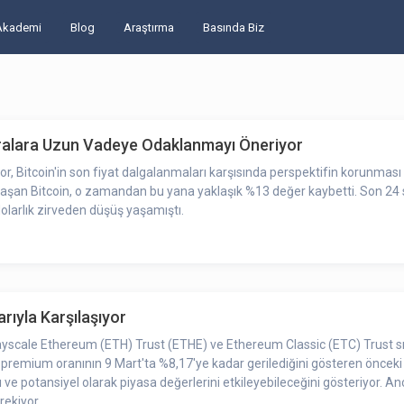
Akademi
Blog
Araştırma
Basında Biz
aralara Uzun Vadeye Odaklanmayı Öneriyor
, Bitcoin'in son fiyat dalgalanmaları karşısında perspektifin korunması
 ulaşan Bitcoin, o zamandan bu yana yaklaşık %13 değer kaybetti. Son 24 sa
olarlık zirveden düşüş yaşamıştı.
rıyla Karşılaşıyor
a Grayscale Ethereum (ETH) Trust (ETHE) ve Ethereum Classic (ETC) Trust 
premium oranının 9 Mart'ta %8,17'ye kadar gerilediğini gösteren önceki r
 ve potansiyel olarak piyasa değerlerini etkileyebileceğini gösteriyor. An
ekiyor.