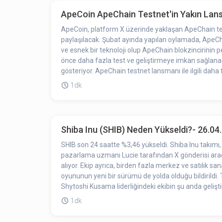
ApeCoin ApeChain Testnet'in Yakın Lan
ApeCoin, platform X üzerinde yaklaşan ApeChain test
paylaşılacak. Şubat ayında yapılan oylamada, ApeChain'
ve esnek bir teknoloji olup ApeChain blokzincirinin
önce daha fazla test ve geliştirmeye imkan sağlanacak.
gösteriyor. ApeChain testnet lansmanı ile ilgili daha 
olacağız.
1dk
Shiba Inu (SHIB) Neden Yükseldi?- 26.04
SHIB son 24 saatte %3,46 yükseldi. Shiba Inu takımı, 
pazarlama uzmanı Lucie tarafından X gönderisi aracı
alıyor. Ekip ayrıca, birden fazla merkez ve satılık s
oyununun yeni bir sürümü de yolda olduğu bildirildi
Shytoshi Kusama liderliğindeki ekibin şu anda gelişt
ekosisteminde kullanılan tüm tokenlar için erişilebi
1dk
başladıkları projeleri tamamlamaya kararlı, yalnızca
Shytoshi Kusama, 2.0 sürümünden önce ShibaSwap 1.7