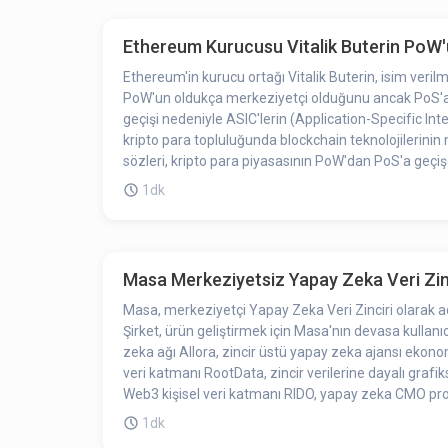
harcadığı zaman ve enerjiyi hatırlattı. Mesajını, proje
Ethereum Kurucusu Vitalik Buterin PoW'u
Ethereum'in kurucu ortağı Vitalik Buterin, isim veri
PoW'un oldukça merkeziyetçi olduğunu ancak PoS'a geç
geçişi nedeniyle ASIC'lerin (Application-Specific In
kripto para topluluğunda blockchain teknolojilerinin merkeziye
sözleri, kripto para piyasasının PoW'dan PoS'a geçişe 
yorumları, PoW'un geçici doğasını ve PoS'a geçiş bek
1dk
Masa Merkeziyetsiz Yapay Zeka Veri Zinci
Masa, merkeziyetçi Yapay Zeka Veri Zinciri olarak adl
Şirket, ürün geliştirmek için Masa'nın devasa kullanı
zeka ağı Allora, zincir üstü yapay zeka ajansı ekono
veri katmanı RootData, zincir verilerine dayalı gra
Web3 kişisel veri katmanı RIDO, yapay zeka CMO proj
hizmeti sağlayıcısı Xmultiverse ve modüler yapay zek
1dk