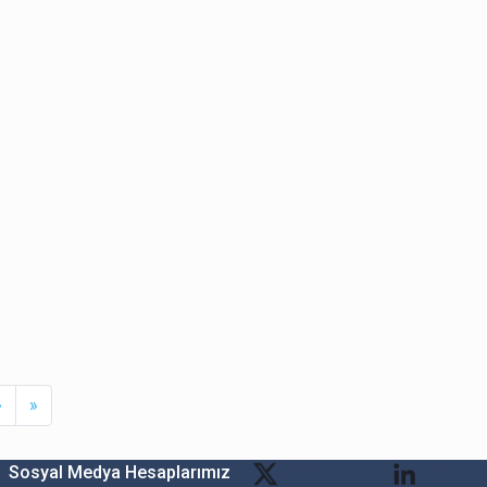
Next
Last
›
»
Sosyal Medya Hesaplarımız