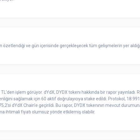
zetlendiği ve gün içerisinde gerçekleşecek tüm gelişmelerin yer aldığı
 TL’den işlem görüyor. dYdX, DYDX tokenı hakkında bir rapor yayınladı. R
liğini sağlamak için 60 aktif doğrulayıcıya stake edildi. Protokol, 18.9
5,2'si dYdX Chain'e geçirildi. Bu rapor, DYDX tokenının mevcut durumuna
a ihtimali fiyatı olumsuz yönde etkilemiş olabilir.