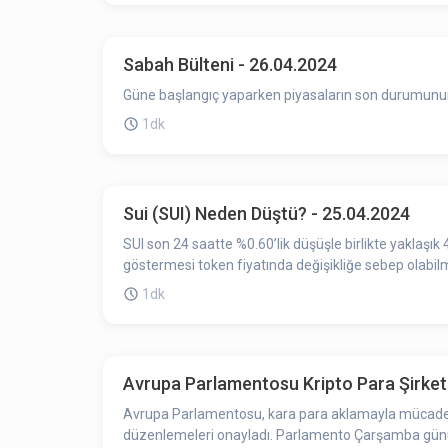
Sabah Bülteni - 26.04.2024
Güne başlangıç yaparken piyasaların son durumunun ö
1dk
Sui (SUI) Neden Düştü? - 25.04.2024
SUI son 24 saatte %0.60’lik düşüşle birlikte yaklaşık 40.05 TL’den işlem görüyor. Toke
göstermesi token fiyatında değişikliğe sebep olabilmek
1dk
Avrupa Parlamentosu Kripto Para Şirketl
Avrupa Parlamentosu, kara para aklamayla mücadele e
düzenlemeleri onayladı. Parlamento Çarşamba günü, m