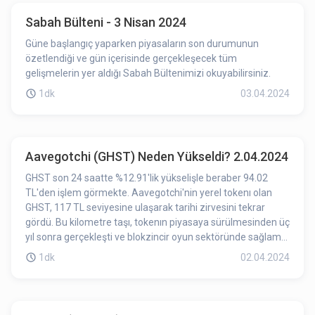
Sabah Bülteni - 3 Nisan 2024
Güne başlangıç yaparken piyasaların son durumunun
özetlendiği ve gün içerisinde gerçekleşecek tüm
gelişmelerin yer aldığı Sabah Bültenimizi okuyabilirsiniz.
1dk
03.04.2024
Aavegotchi (GHST) Neden Yükseldi? 2.04.2024
GHST son 24 saatte %12.91'lik yükselişle beraber 94.02
TL'den işlem görmekte. Aavegotchi'nin yerel tokenı olan
GHST, 117 TL seviyesine ulaşarak tarihi zirvesini tekrar
gördü. Bu kilometre taşı, tokenın piyasaya sürülmesinden üç
yıl sonra gerçekleşti ve blokzincir oyun sektöründe sağlam
bir büyümeyi ve sektörün talebini yansıtıyor olabilir.
1dk
02.04.2024
Blokzincir tabanlı oyun projelerini yükselişe geçmesi ve
GHST'nin tüm zamanların en yüksek seviyesine tekrar
ulaşması GHST'nin fiyatını olumlu yönde etkilemiş olabilir.