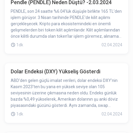
Pendle (PENDLE) Neden Düştü? -2.03.2024
PENDLE, son 24 saatte %6.04’lük düşüşle birlikte 165 TL’den
işlem görüyor. 3 Nisan tarihinde PENDLE'de kilit açılımı
gerçekleşecek. Kripto para ekosistemindeki en önemli
gelişmelerden biri token kilit açılımlarıdır. Kilit açılımlarından
önce kilitli durumda olan token’lar işlem göremez, alınamaz,
satılamaz. Token kilit açılımıyla birlikte ilgili projenin
1dk
02.04.2024
token’ları işlem görebilir hale gelmiş olur. Dolaşımdaki token
adedinin artış göstermesi token fiyatında değişikliğe sebep
olabilmektedir. Kilit açılımına az bir süre kalması
PENDLE’daki düşüşe etki etmiş olabilir.
Dolar Endeksi (DXY) Yükseliş Gösterdi
ABD'den gelen güçlü imalat verileri, dolar endeksi DXY'nin
Kasım 2023'ten bu yana en yüksek seviye olan 105
seviyesinin üzerine çıkmasına neden oldu. Endeks günlük
bazda %0,49 yükselerek, Amerikan dolarının şu anki döviz
piyasasındaki gücünü gösterdi. Aynı zamanda, swap
piyasasındaki gelişmeler, Federal Rezerv'in Haziran ayında
1dk
02.04.2024
faiz indirimi yapma ihtimalinin azaldığını gösteriyor. Piyasa
şu anda, o ay için %50'den az bir faiz indirimi olasılığı
olduğunu işaret ediyor.