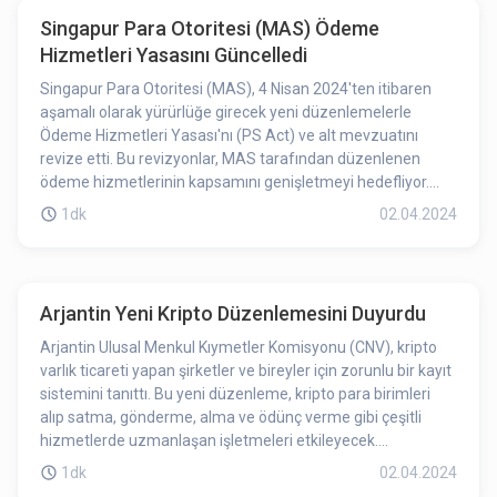
Singapur Para Otoritesi (MAS) Ödeme
Hizmetleri Yasasını Güncelledi
Singapur Para Otoritesi (MAS), 4 Nisan 2024'ten itibaren
aşamalı olarak yürürlüğe girecek yeni düzenlemelerle
Ödeme Hizmetleri Yasası'nı (PS Act) ve alt mevzuatını
revize etti. Bu revizyonlar, MAS tarafından düzenlenen
ödeme hizmetlerinin kapsamını genişletmeyi hedefliyor.
Buna ek olarak dijital ödeme tokeni (DPT) hizmeti
1dk
02.04.2024
sağlayıcılarına kullanıcı koruması ve finansal istikrar şartları
getiriyor.
Arjantin Yeni Kripto Düzenlemesini Duyurdu
Arjantin Ulusal Menkul Kıymetler Komisyonu (CNV), kripto
varlık ticareti yapan şirketler ve bireyler için zorunlu bir kayıt
sistemini tanıttı. Bu yeni düzenleme, kripto para birimleri
alıp satma, gönderme, alma ve ödünç verme gibi çeşitli
hizmetlerde uzmanlaşan işletmeleri etkileyecek.
Düzenleme, sadece yerel şirketler için değil, aynı zamanda
1dk
02.04.2024
merkezi başka yerde bulunan ancak Arjantin pazarında