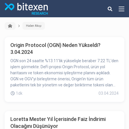
Haber Akışı
Origin Protocol (OGN) Neden Yükseldi?
3.04.2024
OGN son 24 saatte %13.11'lik yükselişle beraber 7.22 TL'den
işlem görmekte. DeFi projesi Origin Protocol, ürün yol
haritasını ve token ekonomisi iyileştirme planını açıkladı.
OGN ve OGV'yi birleştirme önerisi, Origin'in tüm ürün
paketlerini tek bir yönetim ve değer biriktirme tokeni olan
OGN ile entegre etmeyi amaçlıyor. Origin kasası,
1dk
03.04.2024
dönüştürülen tüm OGN'yi (OGV birleşmesinden) oylama için
emanetçi OGN olarak kilitleyecek, böylece OGN'nin dolaşım
arzının kısa vadede önemli ölçüde artmayacağını
garantileyecektir. OGV tutucuları ve veOGV stake edenlerin,
Loretta Mester Yıl İçerisinde Faiz İndirimi
ilgili varlıklarını OGN ve oylama için emanetçi OGN'ye
Olacağını Düşünüyor
dönüştürmek için bir yılı olacaktır. Oylama son tarihi 10 Nisan