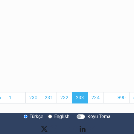
t
Previous
More
(current)
More
‹
1
…
230
231
232
233
234
…
890
Türkçe
English
Koyu Tema