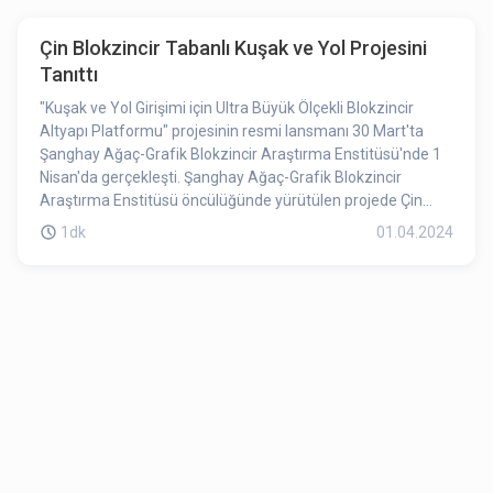
Çin Blokzincir Tabanlı Kuşak ve Yol Projesini
Tanıttı
"Kuşak ve Yol Girişimi için Ultra Büyük Ölçekli Blokzincir
Altyapı Platformu" projesinin resmi lansmanı 30 Mart'ta
Şanghay Ağaç-Grafik Blokzincir Araştırma Enstitüsü'nde 1
Nisan'da gerçekleşti. Şanghay Ağaç-Grafik Blokzincir
Araştırma Enstitüsü öncülüğünde yürütülen projede Çin
Bilgi ve İletişim Teknolojileri Akademisi, Şanghay Jiao Tong
1dk
01.04.2024
Üniversitesi, Fudan Üniversitesi ve Şanghay Denizcilik
Üniversitesi gibi birden fazla kurum yer alıyor. Sanayi ve Bilgi
Teknolojileri Bakanlığı Endüstri Geliştirme Tanıtım Merkezi
uzmanları ve liderleri, Şanghay Bilim ve Teknoloji Komitesi,
projenin danışman uzman grubu ve katılımcı kurumlar
toplantıya katıldı. Proje, çok uluslu dağıtım ve çoklu kuruluş
iş birliği denetimini destekleyen gelişmiş bir blockchain
altyapı platformu geliştirerek Kuşak ve Yol Girişimi'ndeki
sınır ötesi iş birliği senaryolarının özelliklerini ve ihtiyaçlarını
karşılamayı amaçlıyor. Conflux Network ayrıca projenin ana
hedefinin kamuya açık bir blockchain altyapı platformu