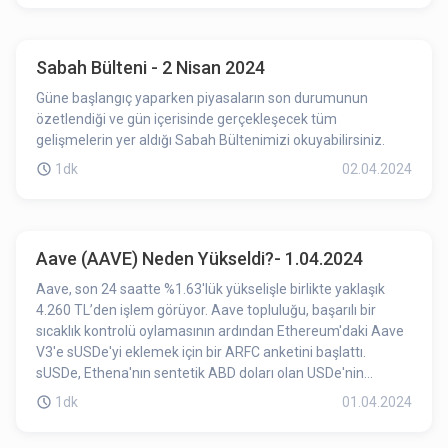
faaliyet gösteren şirketler için de geçerli. CNV Başkanı
Roberto E. Silva, 'kayıtlı olmayan tarafların ülkede faaliyet
gösteremeyeceğini' açıkça belirtti.
Sabah Bülteni - 2 Nisan 2024
Güne başlangıç yaparken piyasaların son durumunun
özetlendiği ve gün içerisinde gerçekleşecek tüm
gelişmelerin yer aldığı Sabah Bültenimizi okuyabilirsiniz.
1dk
02.04.2024
Aave (AAVE) Neden Yükseldi?- 1.04.2024
Aave, son 24 saatte %1.63'lük yükselişle birlikte yaklaşık
4.260 TL’den işlem görüyor. Aave topluluğu, başarılı bir
sıcaklık kontrolü oylamasının ardından Ethereum'daki Aave
V3'e sUSDe'yi eklemek için bir ARFC anketini başlattı.
sUSDe, Ethena'nın sentetik ABD doları olan USDe'nin
teminatlı versiyonudur. AAVE ağında yaşanan gelişmeler
1dk
01.04.2024
fiyatı olumlu yönde etkilemiş olabilir.