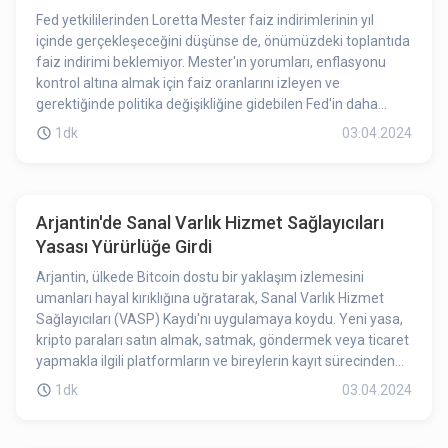
saat 08:00'dir. Ayrıca Origin Protocol, yerel LST'yi diğer EVM
Fed yetkililerinden Loretta Mester faiz indirimlerinin yıl
uyumlu zincirlerde başlatacak ve yakın zamanda Chainlink
içinde gerçekleşeceğini düşünse de, önümüzdeki toplantıda
CCIP ile OETH'yi Layer2'de sunmak için ortaklık kurdu. Origin
faiz indirimi beklemiyor. Mester'ın yorumları, enflasyonu
Protocol, Nisan ayında Arbitrum'da sarmalanmış OETH
kontrol altına almak için faiz oranlarını izleyen ve
(wOETH) başlatacak. Yol haritasının açıklanması OGN'yi
gerektiğinde politika değişikliğine gidebilen Fed'in daha
olumlu yönde etkilemiş olabilir.
temkinli bir yaklaşım benimseyebileceğini gösteriyor. Faiz
1dk
03.04.2024
indirimlerinin zamanlaması belirsizliğini korusa da,
Mester'ın sözleri Fed yetkililerinin faiz oranları konusundaki
mevcut düşüncelerine dair fikir veriyor. Piyasa takipçileri yıl
boyunca Fed'in faiz politikasına dair ipuçlarını yakından takip
Arjantin'de Sanal Varlık Hizmet Sağlayıcıları
edecek.
Yasası Yürürlüğe Girdi
Arjantin, ülkede Bitcoin dostu bir yaklaşım izlemesini
umanları hayal kırıklığına uğratarak, Sanal Varlık Hizmet
Sağlayıcıları (VASP) Kaydı'nı uygulamaya koydu. Yeni yasa,
kripto paraları satın almak, satmak, göndermek veya ticaret
yapmakla ilgili platformların ve bireylerin kayıt sürecinden
geçmelerini gerektiriyor. Önceki hükümetten kalan
1dk
03.04.2024
düzenleme, şimdi Başkan Javier Milei yönetiminde yasal
hale gelmiş ve Latin Amerika'da başka bir Bitcoin dostu lider
bekleyenleri hayal kırıklığına uğratmıştır.