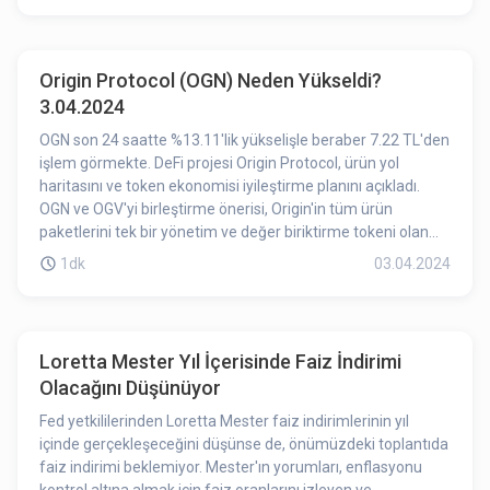
bir süre kalması 1INCH’daki düşüşün etkilerinden birisi
olabilir.
Origin Protocol (OGN) Neden Yükseldi?
3.04.2024
OGN son 24 saatte %13.11'lik yükselişle beraber 7.22 TL'den
işlem görmekte. DeFi projesi Origin Protocol, ürün yol
haritasını ve token ekonomisi iyileştirme planını açıkladı.
OGN ve OGV'yi birleştirme önerisi, Origin'in tüm ürün
paketlerini tek bir yönetim ve değer biriktirme tokeni olan
OGN ile entegre etmeyi amaçlıyor. Origin kasası,
1dk
03.04.2024
dönüştürülen tüm OGN'yi (OGV birleşmesinden) oylama için
emanetçi OGN olarak kilitleyecek, böylece OGN'nin dolaşım
arzının kısa vadede önemli ölçüde artmayacağını
garantileyecektir. OGV tutucuları ve veOGV stake edenlerin,
Loretta Mester Yıl İçerisinde Faiz İndirimi
ilgili varlıklarını OGN ve oylama için emanetçi OGN'ye
Olacağını Düşünüyor
dönüştürmek için bir yılı olacaktır. Oylama son tarihi 10 Nisan
saat 08:00'dir. Ayrıca Origin Protocol, yerel LST'yi diğer EVM
Fed yetkililerinden Loretta Mester faiz indirimlerinin yıl
uyumlu zincirlerde başlatacak ve yakın zamanda Chainlink
içinde gerçekleşeceğini düşünse de, önümüzdeki toplantıda
CCIP ile OETH'yi Layer2'de sunmak için ortaklık kurdu. Origin
faiz indirimi beklemiyor. Mester'ın yorumları, enflasyonu
Protocol, Nisan ayında Arbitrum'da sarmalanmış OETH