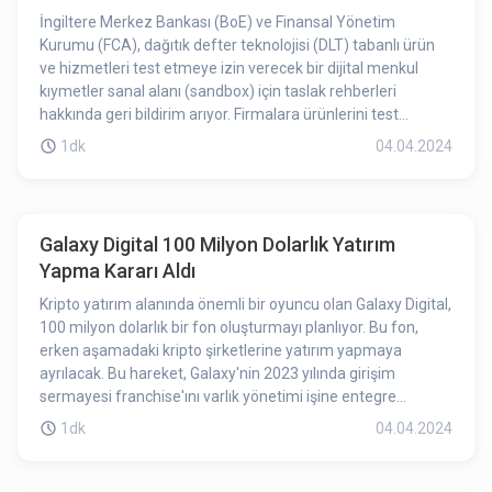
İngiltere Merkez Bankası (BoE) ve Finansal Yönetim
Kurumu (FCA), dağıtık defter teknolojisi (DLT) tabanlı ürün
ve hizmetleri test etmeye izin verecek bir dijital menkul
kıymetler sanal alanı (sandbox) için taslak rehberleri
hakkında geri bildirim arıyor. Firmalara ürünlerini test
etmeleri için kontrollü bir ortam sunan bu sanal alanın beş
1dk
04.04.2024
yıl sürmesi ve potansiyel olarak menkul kıymetlerin
yerleşmesine ilişkin yeni bir düzenleyici rejime yol açması
bekleniyor.
Galaxy Digital 100 Milyon Dolarlık Yatırım
Yapma Kararı Aldı
Kripto yatırım alanında önemli bir oyuncu olan Galaxy Digital,
100 milyon dolarlık bir fon oluşturmayı planlıyor. Bu fon,
erken aşamadaki kripto şirketlerine yatırım yapmaya
ayrılacak. Bu hareket, Galaxy'nin 2023 yılında girişim
sermayesi franchise'ını varlık yönetimi işine entegre
etmesinden sonra geliyor. Galaxy Ventures Fund I, LP adlı
1dk
04.04.2024
fon, önümüzdeki üç yıl içinde 30'a kadar startup'a yatırım
yapmayı hedefliyor ve ilk yatırımlar 1 milyon dolardan
başlıyor. Fon, öncelikle kripto alanındaki finansal