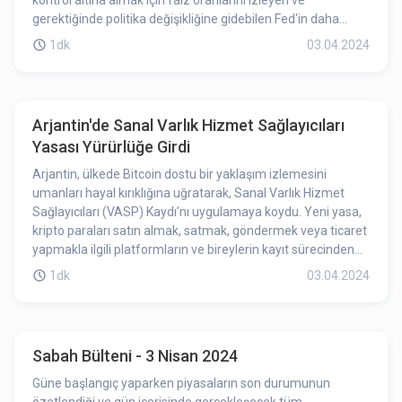
kontrol altına almak için faiz oranlarını izleyen ve
(wOETH) başlatacak. Yol haritasının açıklanması OGN'yi
gerektiğinde politika değişikliğine gidebilen Fed'in daha
olumlu yönde etkilemiş olabilir.
temkinli bir yaklaşım benimseyebileceğini gösteriyor. Faiz
1dk
03.04.2024
indirimlerinin zamanlaması belirsizliğini korusa da,
Mester'ın sözleri Fed yetkililerinin faiz oranları konusundaki
mevcut düşüncelerine dair fikir veriyor. Piyasa takipçileri yıl
boyunca Fed'in faiz politikasına dair ipuçlarını yakından takip
Arjantin'de Sanal Varlık Hizmet Sağlayıcıları
edecek.
Yasası Yürürlüğe Girdi
Arjantin, ülkede Bitcoin dostu bir yaklaşım izlemesini
umanları hayal kırıklığına uğratarak, Sanal Varlık Hizmet
Sağlayıcıları (VASP) Kaydı'nı uygulamaya koydu. Yeni yasa,
kripto paraları satın almak, satmak, göndermek veya ticaret
yapmakla ilgili platformların ve bireylerin kayıt sürecinden
geçmelerini gerektiriyor. Önceki hükümetten kalan
1dk
03.04.2024
düzenleme, şimdi Başkan Javier Milei yönetiminde yasal
hale gelmiş ve Latin Amerika'da başka bir Bitcoin dostu lider
bekleyenleri hayal kırıklığına uğratmıştır.
Sabah Bülteni - 3 Nisan 2024
Güne başlangıç yaparken piyasaların son durumunun