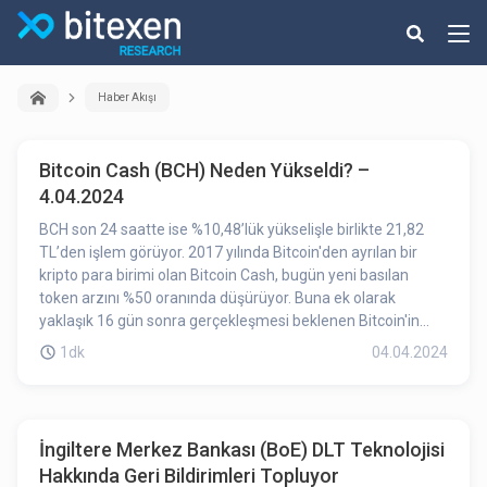
Haber Akışı
Bitcoin Cash (BCH) Neden Yükseldi? –
4.04.2024
BCH son 24 saatte ise %10,48’lük yükselişle birlikte 21,82
TL’den işlem görüyor. 2017 yılında Bitcoin'den ayrılan bir
kripto para birimi olan Bitcoin Cash, bugün yeni basılan
token arzını %50 oranında düşürüyor. Buna ek olarak
yaklaşık 16 gün sonra gerçekleşmesi beklenen Bitcoin'in
kendi yarılanma sürecin gerçekleşecek. Bitcoin Cash, orijinal
1dk
04.04.2024
Bitcoin bilgisayar kodunu değiştirerek ve isimlerinde
"Bitcoin" bulunan coinler piyasaya sürerek yeni para birimleri
yaratmaya çalışan birden fazla yazılım geliştirme ekibinin
yer aldığı "forking" (çatallanma) trendinde önemli bir
İngiltere Merkez Bankası (BoE) DLT Teknolojisi
oyuncuydu. Yarılanma sürecinin duyurulması BCH'nin
Hakkında Geri Bildirimleri Topluyor
fiyatını olumlu yönde etkilemiş olabilir.