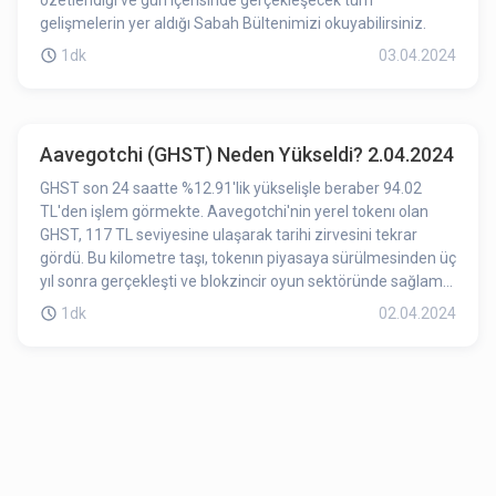
özetlendiği ve gün içerisinde gerçekleşecek tüm
gelişmelerin yer aldığı Sabah Bültenimizi okuyabilirsiniz.
1dk
03.04.2024
Aavegotchi (GHST) Neden Yükseldi? 2.04.2024
GHST son 24 saatte %12.91'lik yükselişle beraber 94.02
TL'den işlem görmekte. Aavegotchi'nin yerel tokenı olan
GHST, 117 TL seviyesine ulaşarak tarihi zirvesini tekrar
gördü. Bu kilometre taşı, tokenın piyasaya sürülmesinden üç
yıl sonra gerçekleşti ve blokzincir oyun sektöründe sağlam
bir büyümeyi ve sektörün talebini yansıtıyor olabilir.
1dk
02.04.2024
Blokzincir tabanlı oyun projelerini yükselişe geçmesi ve
GHST'nin tüm zamanların en yüksek seviyesine tekrar
ulaşması GHST'nin fiyatını olumlu yönde etkilemiş olabilir.