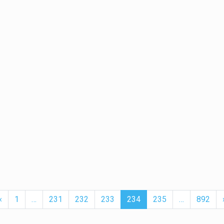
t
Previous
More
(current)
More
‹
1
…
231
232
233
234
235
…
892