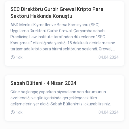
uygulamalara, yazılım altyapısına ve protokollere
SEC Direktörü Gurbir Grewal Kripto Para
odaklanacak.
Sektörü Hakkında Konuştu
ABD Menkul Kıymetler ve Borsa Komisyonu (SEC)
Uygulama Direktörü Gurbir Grewal, Çarşamba sabahı
Practicing Law Institute tarafından düzenlenen "SEC
Konuşması" etkinliğinde yaptığı 15 dakikalık derinlemesine
tartışmada kripto para birimi sektörüne seslendi. Grewal,
kripto para sektöründeki önemli ihlalleri kınadı ve yıllar
1dk
04.04.2024
boyunca kuruma yöneltilen eleştirilere yanıt verdi. SEC'in
Howey Testi konusundaki tutumunun gizli bir analiz
olmadan net ve tutarlı olduğunu belirtti. Grewal
konuşmasında ayrıca kripto para birimi sektörü ve
Sabah Bülteni - 4 Nisan 2024
marjinalleştirilmiş topluluklar hakkındaki endişelerini de dile
getirdi.
Güne başlangıç yaparken piyasaların son durumunun
özetlendiği ve gün içerisinde gerçekleşecek tüm
gelişmelerin yer aldığı Sabah Bültenimizi okuyabilirsiniz.
1dk
04.04.2024