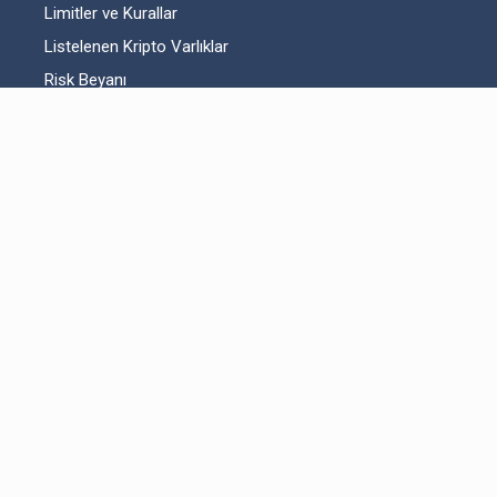
Limitler ve Kurallar
Listelenen Kripto Varlıklar
Risk Beyanı
Hesap Güvenliği
Likidite Sağlayıcı Bilgilendirmesi
Acil Durum Tedbirleri ve İletişim
MKK Hakkında Bilgilendirme
Fikri Mülkiyet Hakları
Yasal Metinler
Bitexen UP Hakkında
Kullanıcı Sözleşmesi
Aydınlatma Metni
Açık Rıza Beyanı
Ticari Elektronik İleti Onayı
Servislerimiz
İletişim