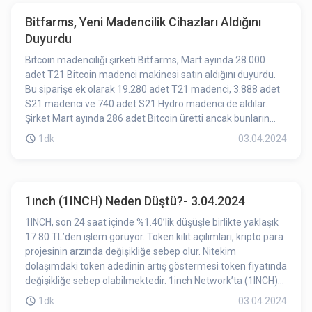
Bitfarms, Yeni Madencilik Cihazları Aldığını
Duyurdu
Bitcoin madenciliği şirketi Bitfarms, Mart ayında 28.000
adet T21 Bitcoin madenci makinesi satın aldığını duyurdu.
Bu siparişe ek olarak 19.280 adet T21 madenci, 3.888 adet
S21 madenci ve 740 adet S21 Hydro madenci de aldılar.
Şirket Mart ayında 286 adet Bitcoin üretti ancak bunların
284 tanesini satarak 19.2 milyon dolar gelir elde etti. Eldeki
1dk
03.04.2024
Bitcoin sayısı 806'ya yükseldi ve toplam likit varlıkları 123
milyon doları aştı. Bitfarms, 2024 Bitcoin halvinginden sonra
karlılığı sürdürebilmek için Bitcoin madenciliği ekipmanlarını
yükseltmek için yaklaşık 240 milyon dolar yatırım yapmayı
1ınch (1INCH) Neden Düştü?- 3.04.2024
planlıyor.
1INCH, son 24 saat içinde %1.40’lik düşüşle birlikte yaklaşık
17.80 TL’den işlem görüyor. Token kilit açılımları, kripto para
projesinin arzında değişikliğe sebep olur. Nitekim
dolaşımdaki token adedinin artış göstermesi token fiyatında
değişikliğe sebep olabilmektedir. 1inch Network’ta (1INCH)
yarın kilit açılımı gerçekleşecek. %4 bin USD değerinde 214
1dk
03.04.2024
bin adet 1INCH'in kilit açılımı gerçekleşecek. Kilit açılımına az